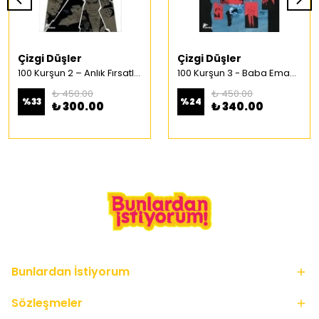
Çizgi Düşler
Çizgi Düşler
100 Kurşun 2 – Anlık Fırsatlar Türkçe Çizgi Roman
100 Kurşun 3 - Baba Emaneti Türkçe Çizgi Roman
₺ 450.00
₺ 450.00
%
33
%
24
₺ 300.00
₺ 340.00
Bunlardan İstiyorum
Sözleşmeler