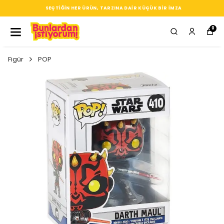
SEÇTIĞIN HER ÜRÜN, TARZINA DAIR KÜÇÜK BIR IMZA
0
Figür
POP