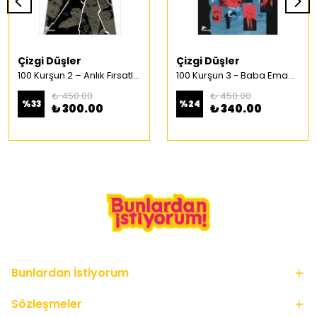
Çizgi Düşler
Çizgi Düşler
100 Kurşun 2 – Anlık Fırsatlar Türkçe Çizgi Roman
100 Kurşun 3 - Baba Emaneti Türkçe Çizgi Roman
₺ 450.00
₺ 450.00
%
33
%
24
₺ 300.00
₺ 340.00
Bunlardan İstiyorum
Sözleşmeler