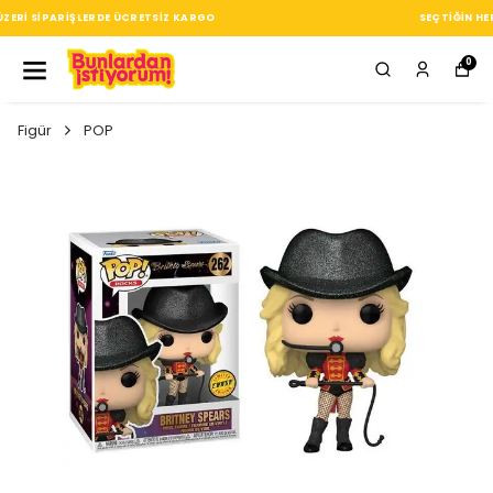
SEÇTIĞIN HER ÜRÜN, TARZINA DAIR KÜÇÜK BIR IMZA
0
Figür
POP