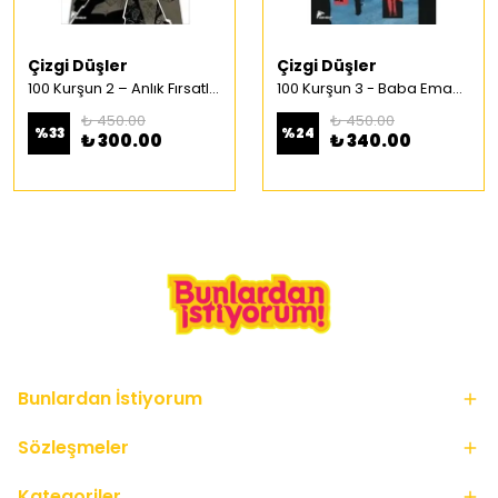
Çizgi Düşler
Çizgi Düşler
100 Kurşun 2 – Anlık Fırsatlar Türkçe Çizgi Roman
100 Kurşun 3 - Baba Emaneti Türkçe Çizgi Roman
₺ 450.00
₺ 450.00
%
33
%
24
₺ 300.00
₺ 340.00
Bunlardan İstiyorum
Sözleşmeler
Kategoriler