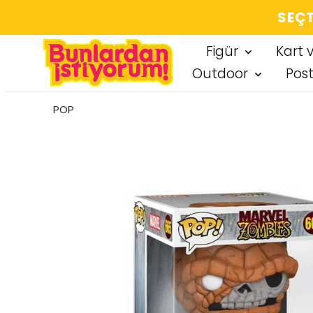
SEÇT
Figür
Kart 
Outdoor
Pos
POP