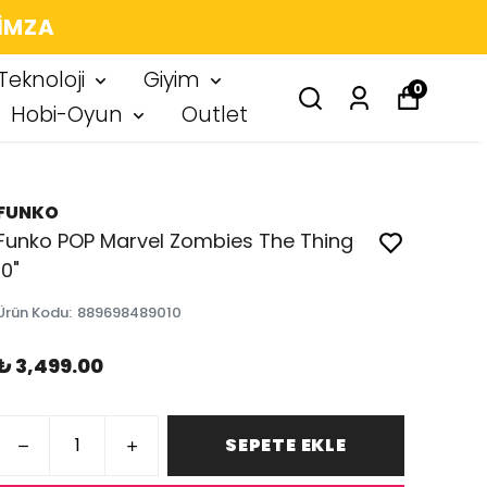
 IMZA
Teknoloji
Giyim
0
Hobi-Oyun
Outlet
FUNKO
Funko POP Marvel Zombies The Thing
10"
Ürün Kodu
:
889698489010
₺ 3,499.00
SEPETE EKLE