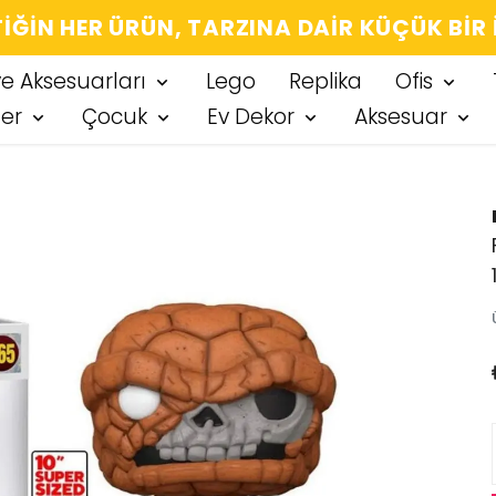
IĞIN HER ÜRÜN, TARZINA DAIR KÜÇÜK BIR
ve Aksesuarları
Lego
Replika
Ofis
ter
Çocuk
Ev Dekor
Aksesuar