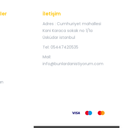
ler
İletişim
Adres : Cumhuriyet mahallesi
Kani Karaca sokak no 1/1a
Üsküdar istanbul
Tel: 05447420535
Mail:
info@bunlardanistiyorum.com
an