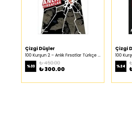
Çizgi Düşler
Çizgi 
100 Kurşun 2 – Anlık Fırsatlar Türkçe Çizgi Roman
₺ 450.00
₺
%
33
%
24
₺ 300.00