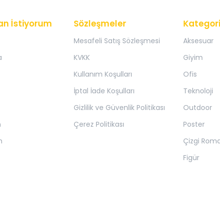
an İstiyorum
Sözleşmeler
Kategori
Mesafeli Satış Sözleşmesi
Aksesuar
a
KVKK
Giyim
Kullanım Koşulları
Ofis
İptal İade Koşulları
Teknoloji
Gizlilik ve Güvenlik Politikası
Outdoor
m
Çerez Politikası
Poster
m
Çizgi Rom
Figür