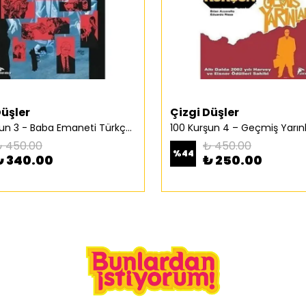
Düşler
Çizgi Düşler
100 Kurşun 3 - Baba Emaneti Türkçe Çizgi Roman
 450.00
₺ 450.00
%
44
₺ 340.00
₺ 250.00