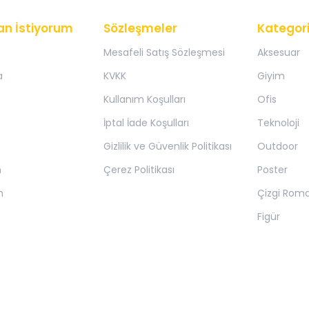
an İstiyorum
Sözleşmeler
Kategori
Mesafeli Satış Sözleşmesi
Aksesuar
a
KVKK
Giyim
Kullanım Koşulları
Ofis
İptal İade Koşulları
Teknoloji
Gizlilik ve Güvenlik Politikası
Outdoor
m
Çerez Politikası
Poster
m
Çizgi Rom
Figür