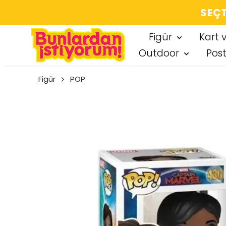
SEÇT
Figür
Kart 
Outdoor
Pos
Figür
POP