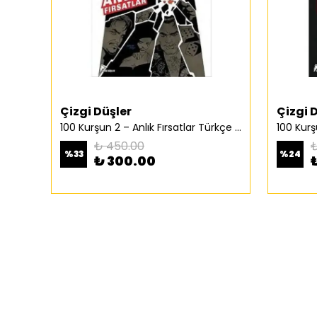
Çizgi Düşler
Çizgi 
100 Kurşun 2 – Anlık Fırsatlar Türkçe Çizgi Roman
₺ 450.00
₺
%
33
%
24
₺ 300.00