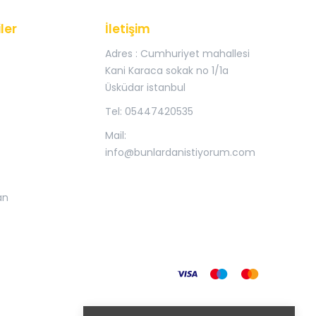
ler
İletişim
Adres : Cumhuriyet mahallesi
Kani Karaca sokak no 1/1a
Üsküdar istanbul
Tel: 05447420535
Mail:
info@bunlardanistiyorum.com
an