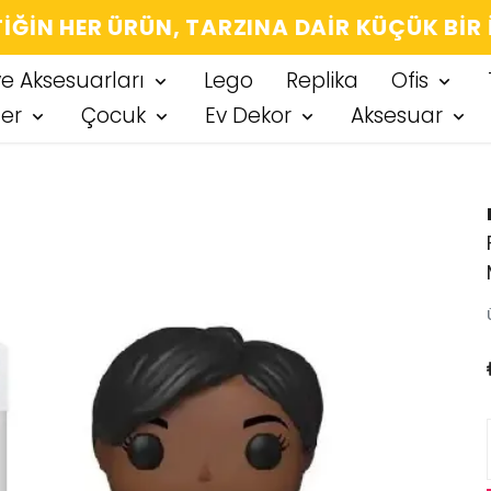
IĞIN HER ÜRÜN, TARZINA DAIR KÜÇÜK BIR
ve Aksesuarları
Lego
Replika
Ofis
ter
Çocuk
Ev Dekor
Aksesuar