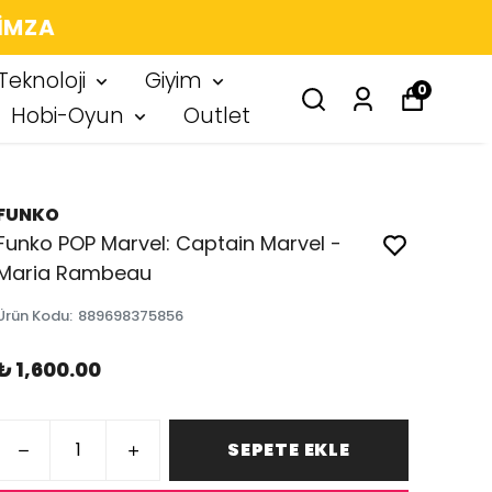
 IMZA
Teknoloji
Giyim
0
Hobi-Oyun
Outlet
FUNKO
Funko POP Marvel: Captain Marvel -
Maria Rambeau
Ürün Kodu
:
889698375856
₺ 1,600.00
SEPETE EKLE