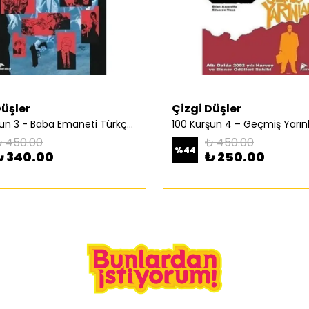
Düşler
Çizgi Düşler
100 Kurşun 3 - Baba Emaneti Türkçe Çizgi Roman
 450.00
₺ 450.00
%
44
₺ 340.00
₺ 250.00