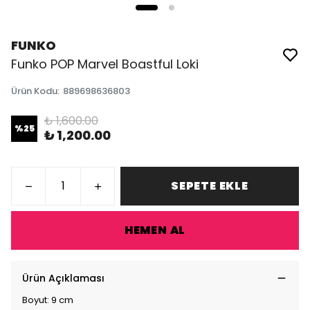
FUNKO
Funko POP Marvel Boastful Loki
Ürün Kodu
:
889698636803
₺ 1,600.00
%
25
₺ 1,200.00
SEPETE EKLE
HEMEN AL
Ürün Açıklaması
Boyut: 9 cm