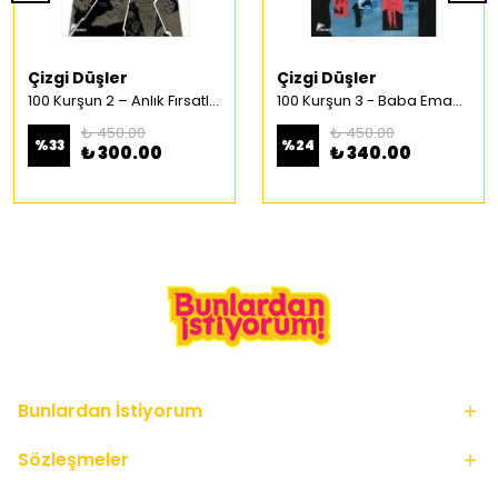
Çizgi Düşler
Çizgi Düşler
100 Kurşun 2 – Anlık Fırsatlar Türkçe Çizgi Roman
100 Kurşun 3 - Baba Emaneti Türkçe Çizgi Roman
₺ 450.00
₺ 450.00
%
33
%
24
₺ 300.00
₺ 340.00
Bunlardan İstiyorum
Sözleşmeler