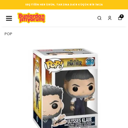
SEÇTIĞIN HER ÜRÜN, TARZINA DAIR KÜÇÜK BIR IMZA
0
POP