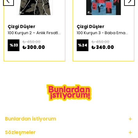
Çizgi Düşler
Çizgi Düşler
100 Kurşun 2 – Anlık Fırsatlar Türkçe Çizgi Roman
100 Kurşun 3 - Baba Emaneti Türkçe Çizgi Roman
₺ 450.00
₺ 450.00
%
33
%
24
₺ 300.00
₺ 340.00
Bunlardan İstiyorum
Sözleşmeler