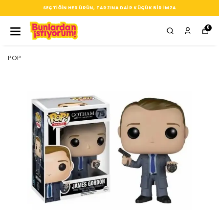
SEÇTIĞIN HER ÜRÜN, TARZINA DAIR KÜÇÜK BIR IMZA
0
POP