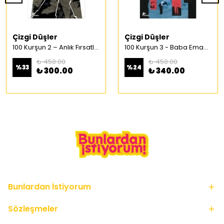
Çizgi Düşler
Çizgi Düşler
100 Kurşun 2 – Anlık Fırsatlar Türkçe Çizgi Roman
100 Kurşun 3 - Baba Emaneti Türkçe Çizgi Roman
₺ 450.00
₺ 450.00
%
33
%
24
₺ 300.00
₺ 340.00
Bunlardan İstiyorum
Sözleşmeler