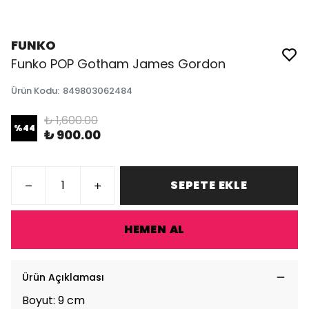
FUNKO
Funko POP Gotham James Gordon
Ürün Kodu
:
849803062484
₺ 1,600.00
%
44
₺ 900.00
SEPETE EKLE
HEMEN AL
Ürün Açıklaması
Boyut: 9 cm