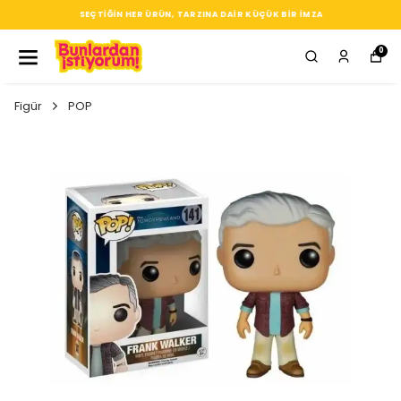
SEÇTIĞIN HER ÜRÜN, TARZINA DAIR KÜÇÜK BIR IMZA
0
Figür
POP