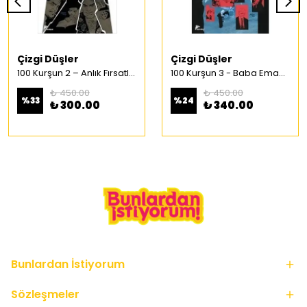
Çizgi Düşler
Çizgi Düşler
100 Kurşun 2 – Anlık Fırsatlar Türkçe Çizgi Roman
100 Kurşun 3 - Baba Emaneti Türkçe Çizgi Roman
₺ 450.00
₺ 450.00
%
33
%
24
₺ 300.00
₺ 340.00
Bunlardan İstiyorum
Sözleşmeler