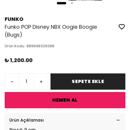
FUNKO
Funko POP Disney NBX Oogie Boogie
(Bugs)
Ürün Kodu
:
889698328388
₺ 1,200.00
SEPETE EKLE
HEMEN AL
Ürün Açıklaması
Boyut: 9 cm