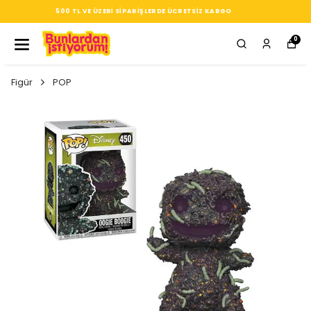
SEÇTIĞIN HER ÜRÜN, TARZINA DAIR KÜÇÜK BIR IMZA
0
Figür
POP