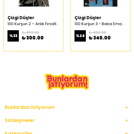
Çizgi Düşler
Çizgi Düşler
100 Kurşun 2 – Anlık Fırsatlar Türkçe Çizgi Roman
100 Kurşun 3 - Baba Emaneti Türkçe Çizgi Roman
₺ 450.00
₺ 450.00
%
33
%
24
₺ 300.00
₺ 340.00
Bunlardan İstiyorum
Sözleşmeler
Kategoriler