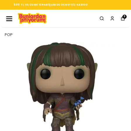
SEÇTIĞIN HER ÜRÜN, TARZINA DAIR KÜÇÜK BIR IMZA
0
POP