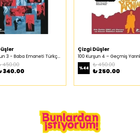
Düşler
Çizgi Düşler
100 Kurşun 3 - Baba Emaneti Türkçe Çizgi Roman
 450.00
₺ 450.00
%
44
₺ 340.00
₺ 250.00