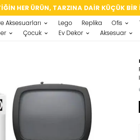
IĞIN HER ÜRÜN, TARZINA DAIR KÜÇÜK BIR
ve Aksesuarları
Lego
Replika
Ofis
ter
Çocuk
Ev Dekor
Aksesuar