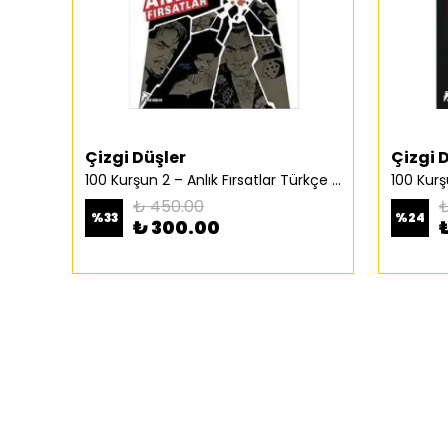
Çizgi Düşler
Çizgi 
100 Kurşun 2 – Anlık Fırsatlar Türkçe Çizgi Roman
₺ 450.00
₺
%
33
%
24
₺ 300.00