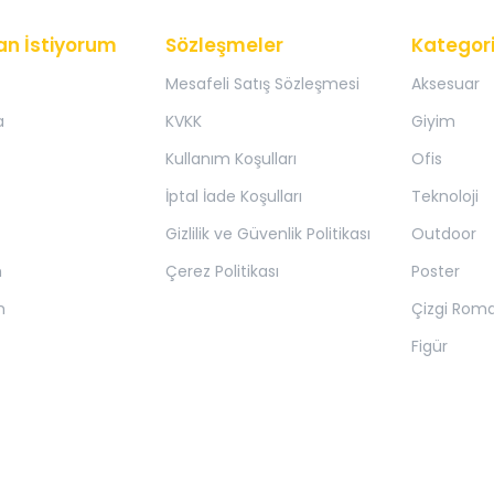
an İstiyorum
Sözleşmeler
Kategori
Mesafeli Satış Sözleşmesi
Aksesuar
a
KVKK
Giyim
Kullanım Koşulları
Ofis
İptal İade Koşulları
Teknoloji
Gizlilik ve Güvenlik Politikası
Outdoor
m
Çerez Politikası
Poster
m
Çizgi Rom
Figür