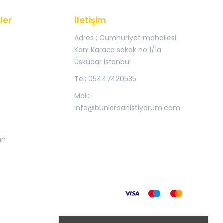
ler
İletişim
Adres : Cumhuriyet mahallesi
Kani Karaca sokak no 1/1a
Üsküdar istanbul
Tel: 05447420535
Mail:
info@bunlardanistiyorum.com
an