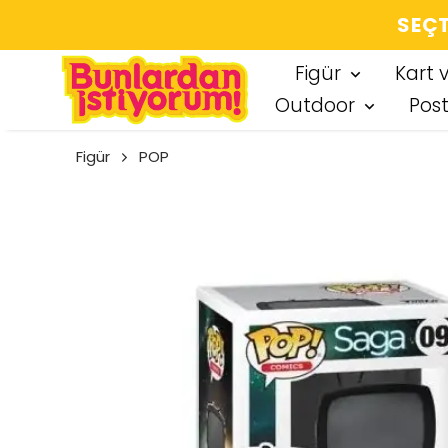
SEÇT
Figür
Kart 
Outdoor
Pos
Figür
POP