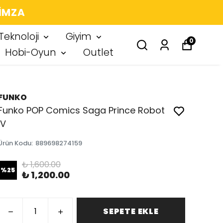
 IMZA
Teknoloji
Giyim
0
Hobi-Oyun
Outlet
FUNKO
Funko POP Comics Saga Prince Robot
IV
Ürün Kodu
:
889698274159
₺ 1,600.00
%
25
₺ 1,200.00
SEPETE EKLE