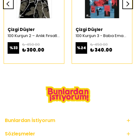
Çizgi Düşler
Çizgi Düşler
100 Kurşun 2 – Anlık Fırsatlar Türkçe Çizgi Roman
100 Kurşun 3 - Baba Emaneti Türkçe Çizgi Roman
₺ 450.00
₺ 450.00
%
33
%
24
₺ 300.00
₺ 340.00
Bunlardan İstiyorum
Sözleşmeler