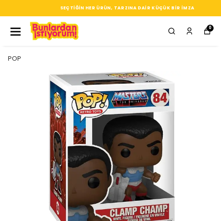
SEÇTIĞIN HER ÜRÜN, TARZINA DAIR KÜÇÜK BIR IMZA
0
POP