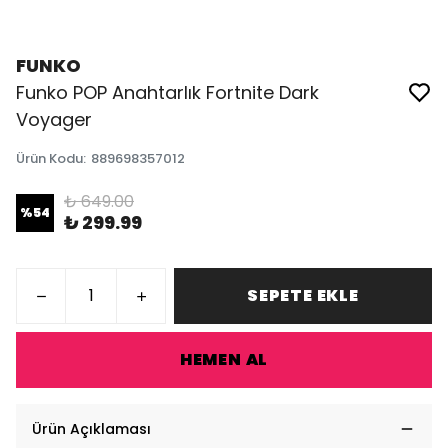
FUNKO
Funko POP Anahtarlık Fortnite Dark
Voyager
Ürün Kodu
:
889698357012
₺ 649.00
%
54
₺ 299.99
SEPETE EKLE
HEMEN AL
Ürün Açıklaması