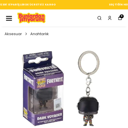
SEÇTIĞIN HER ÜRÜN, TARZINA DAIR KÜÇÜK BIR IMZA
0
Aksesuar
Anahtarlık