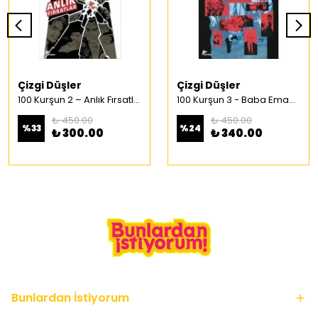
Çizgi Düşler
Çizgi Düşler
100 Kurşun 2 – Anlık Fırsatlar Türkçe Çizgi Roman
100 Kurşun 3 - Baba Emaneti Türkçe Çizgi Roman
₺ 450.00
₺ 450.00
%
33
%
24
₺ 300.00
₺ 340.00
Bunlardan İstiyorum