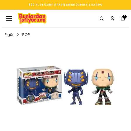
SEÇTIĞIN HER ÜRÜN, TARZINA DAIR KÜÇÜK BIR IMZA
0
Figür
POP