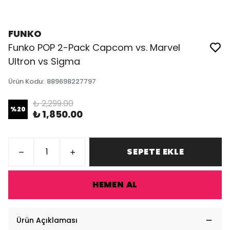
FUNKO
Funko POP 2-Pack Capcom vs. Marvel
Ultron vs Sigma
Ürün Kodu
:
889698227797
₺ 2,299.00
%
20
₺ 1,850.00
SEPETE EKLE
HEMEN AL
Ürün Açıklaması