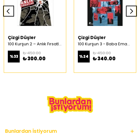
Çizgi Düşler
Çizgi Düşler
100 Kurşun 2 – Anlık Fırsatlar Türkçe Çizgi Roman
100 Kurşun 3 - Baba Emaneti Türkçe Çizgi Roman
₺ 450.00
₺ 450.00
%
33
%
24
₺ 300.00
₺ 340.00
Bunlardan İstiyorum