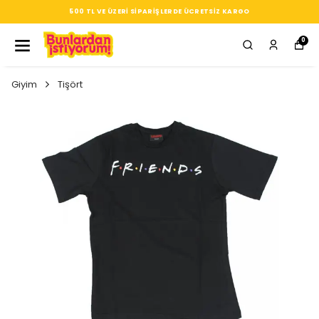
SEÇTIĞIN HER ÜRÜN, TARZINA DAIR KÜÇÜK BIR IMZA
0
Giyim
Tişört