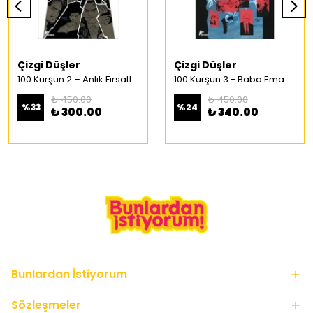
Çizgi Düşler
Çizgi Düşler
100 Kurşun 2 – Anlık Fırsatlar Türkçe Çizgi Roman
100 Kurşun 3 - Baba Emaneti Türkçe Çizgi Roman
₺ 450.00
₺ 450.00
%
33
%
24
₺ 300.00
₺ 340.00
Bunlardan İstiyorum
Sözleşmeler