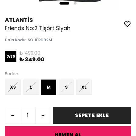
ATLANTİS
Friends No:2 Tişört Siyah
Ürün Kodu
:
SOUFRD02M
₺ 499.00
%
30
₺ 349.00
Beden
XS
L
M
S
XL
SEPETE EKLE
HEMEN AL