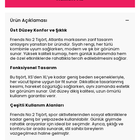
Ürün Açıklaması
Üst Düzey Konfor ve Şıklık
Friends No:2 Tişört, Atlantis markasının zarif tasarım
anlayışını yansıtan bir üründür. Siyah rengi, her türlü
kombinle uyum sağlarken, modern ve şık bir görünüm
sunar. Yüksek kaliteli kumaşı, hem günlük kullanımda hem
de özel etkinliklerde rahatlıkla tercih edilebilmesini sağlar.
Fonksiyonel Tasarım
Bu tişört, XS’den XL’ye kadar geniş beden seçenekleriyle,
her vücut tipine uygun bir fit sunar. Dikkatlice tasarlanmış
kesimi, hareket özgürlüğü sağlarken, aynı zamanda estetik
bir görünüm sunar. Üst düzey dikiş kalitesi, uzun ömürlü
kullanım garantisi verir.
Çeşitli Kullanım Alanları
Friends No:2 Tişört, spor aktivitelerinden sosyal etkinliklere
kadar geniş bir yelpazede kullanılabilir. Günlük giyimde
rahatlık arayanlar için ideal bir seçimdir. Ayrıca, şıklığı ve
konforu bir arada sunarak, stil sahibi bireylerin
vazgeçilmezi haline gelmiştir.