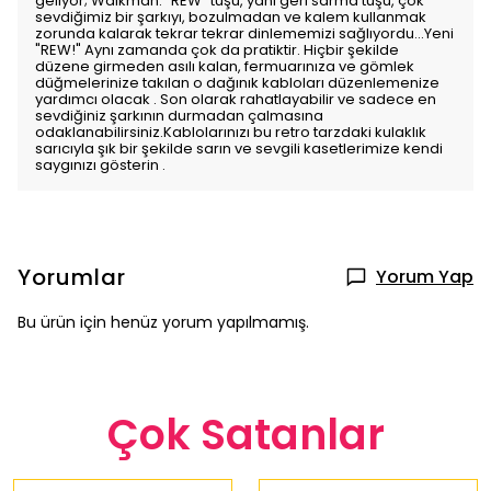
geliyor; Walkman. "REW" tuşu, yani geri sarma tuşu, çok
sevdiğimiz bir şarkıyı, bozulmadan ve kalem kullanmak
zorunda kalarak tekrar tekrar dinlememizi sağlıyordu...Yeni
"REW!" Aynı zamanda çok da pratiktir. Hiçbir şekilde
düzene girmeden asılı kalan, fermuarınıza ve gömlek
düğmelerinize takılan o dağınık kabloları düzenlemenize
yardımcı olacak . Son olarak rahatlayabilir ve sadece en
sevdiğiniz şarkının durmadan çalmasına
odaklanabilirsiniz.Kablolarınızı bu retro tarzdaki kulaklık
sarıcıyla şık bir şekilde sarın ve sevgili kasetlerimize kendi
saygınızı gösterin .
Yorumlar
Yorum Yap
Bu ürün için henüz yorum yapılmamış.
Çok Satanlar