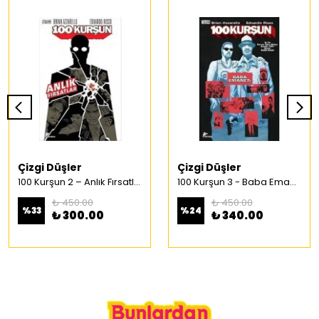
Çizgi Düşler
Çizgi Düşler
100 Kurşun 2 – Anlık Fırsatlar Türkçe Çizgi Roman
100 Kurşun 3 - Baba Emaneti Türkçe Çizgi Roman
₺ 450.00
₺ 450.00
%
33
%
24
₺ 300.00
₺ 340.00