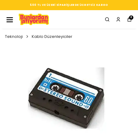
ARGO
SEÇTIĞIN HER ÜRÜN, TARZINA DAIR KÜÇÜK BIR
0
Teknoloji
Kablo Düzenleyiciler