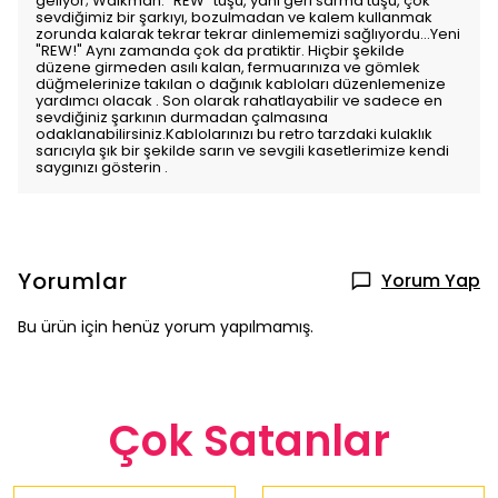
geliyor; Walkman. "REW" tuşu, yani geri sarma tuşu, çok
sevdiğimiz bir şarkıyı, bozulmadan ve kalem kullanmak
zorunda kalarak tekrar tekrar dinlememizi sağlıyordu...Yeni
"REW!" Aynı zamanda çok da pratiktir. Hiçbir şekilde
düzene girmeden asılı kalan, fermuarınıza ve gömlek
düğmelerinize takılan o dağınık kabloları düzenlemenize
yardımcı olacak . Son olarak rahatlayabilir ve sadece en
sevdiğiniz şarkının durmadan çalmasına
odaklanabilirsiniz.Kablolarınızı bu retro tarzdaki kulaklık
sarıcıyla şık bir şekilde sarın ve sevgili kasetlerimize kendi
saygınızı gösterin .
Yorumlar
Yorum Yap
Bu ürün için henüz yorum yapılmamış.
Çok Satanlar