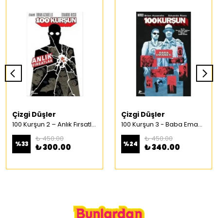
Çizgi Düşler
Çizgi Düşler
100 Kurşun 2 – Anlık Fırsatlar Türkçe Çizgi Roman
100 Kurşun 3 - Baba Emaneti Türkçe Çizgi Roman
₺ 450.00
₺ 450.00
%
33
%
24
₺ 300.00
₺ 340.00