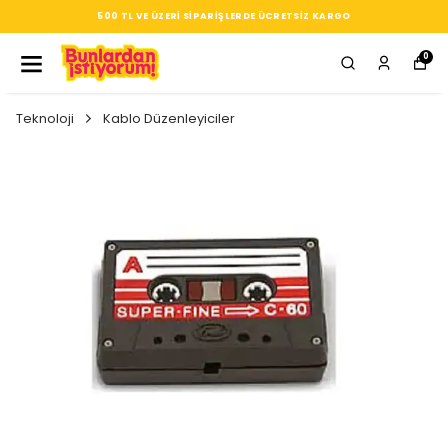
SEÇTIĞIN HER ÜRÜN, TARZINA DAIR KÜÇÜK BIR IMZA
0
Teknoloji
Kablo Düzenleyiciler