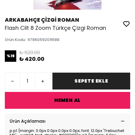
ARKABAHÇE ÇİZGİ ROMAN
Flash Cilt 8 Zoom Türkçe Çizgi Roman
Ürün Kodu
:
9786059209588
₺ 520.00
%
19
₺ 420.00
SEPETE EKLE
HEMEN AL
Ürün Açıklaması
p.p1 {margin: 0.0px 0.0px 0.0px 0.0px; font: 12.0px 'Trebuchet