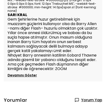
MS'; -webkit-text-stroke: #000000}p.p2 {margin: 0.0px
0.0px 0.0px 0.0px; font: 12.0px 'Trebuchet MS'; -webkit-text-
stroke: #000000; min-height: 14.0px}span.s1 {font-kerning:
none}
SARI KRAL
Gem Şehirlerine huzur getirebilmek için
muazzam güçlerini kullanıyor olsa da Barry Allen
–namı diğer Flash– huzurlu olmaktan çok uzaktır.
Yıllar önce annesi öldürülmüş ve babası da bu
suçla hapse atılmıştır. Onun masum olduğuna
inanan Barry tüm hayatını onun serbest
kalmasını sağlayacak delili bulmaya adayıp
gerçek katili yakalamayı ümit eder.
Nihayet Barry annesinin katilinin Eobard Thawne
adında gizemli bir yabancı olduğunu tespit eder.
Ama çok geçmeden Flash düşmanının diğer
kimliğini de öğrenecektir: ZOOM
Devamını Göster
Yorumlar
Yorum Yap