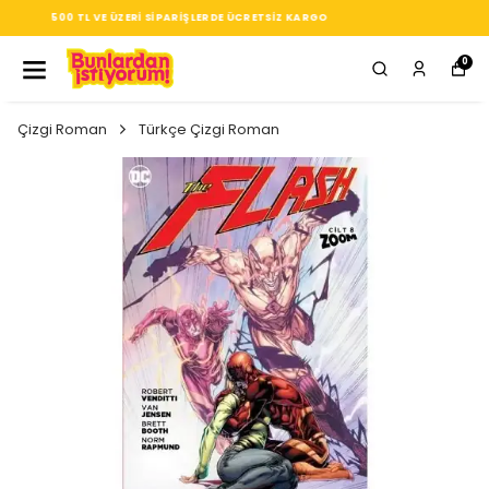
SEÇTIĞIN HER ÜRÜN, TARZINA DAIR KÜÇÜK BIR IMZA
0
Çizgi Roman
Türkçe Çizgi Roman