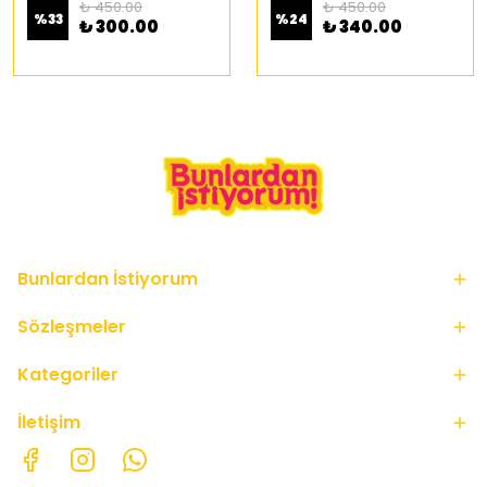
₺ 450.00
₺ 450.00
%
33
%
24
₺ 300.00
₺ 340.00
Bunlardan İstiyorum
Sözleşmeler
Kategoriler
İletişim