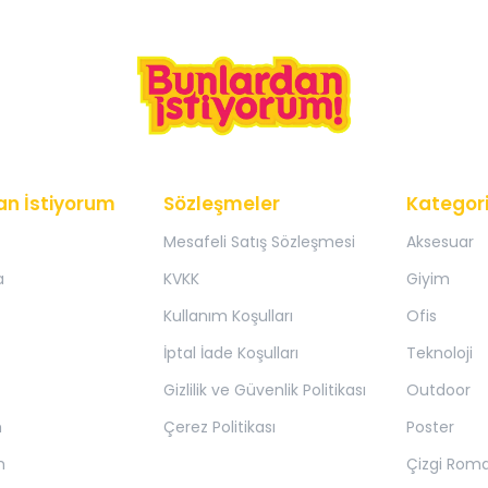
an İstiyorum
Sözleşmeler
Kategori
Mesafeli Satış Sözleşmesi
Aksesuar
a
KVKK
Giyim
Kullanım Koşulları
Ofis
İptal İade Koşulları
Teknoloji
Gizlilik ve Güvenlik Politikası
Outdoor
m
Çerez Politikası
Poster
m
Çizgi Rom