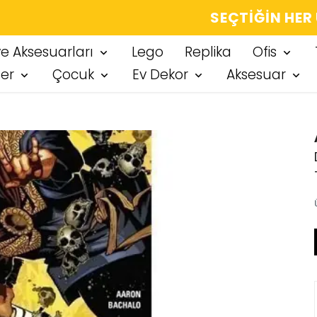
IĞIN HER ÜRÜN, TARZINA DAIR KÜÇÜK BIR
ve Aksesuarları
Lego
Replika
Ofis
ter
Çocuk
Ev Dekor
Aksesuar