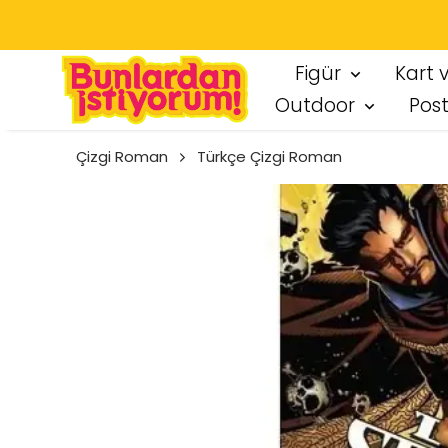
SEÇT
Figür
Kart 
Outdoor
Pos
Çizgi Roman
Türkçe Çizgi Roman