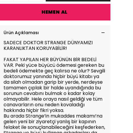
HEMEN AL
Ürün Açıklaması
SADECE DOKTOR STRANGE DÜNYAMIZI
KARANLIKTAN KORUYABİLİR!
FAKAT YAPILAN HER BÜYÜNÜN BİR BEDELİ
VAR. Peki yüce büyücü ödemesi gereken bu
bedeli ödemekte geç kalırsa ne olur? Sevgili
doktorumuz yanında hiçbir büyü kitabı ya
da silah olmadan garip bir yerde, nerdeyse
tamamen çıplak bir halde uyandığında bu
sorunun cevabını bulmak o kadar kolay
olmayabilir. Hele oraya nasıl geldiği ve tüm
canavarların onu neden kovaladığı
hakkında hiçbir fikri yoksa.
Bu arada Strange’in mukaddes makamı’na
gelen yeni bir ziyaretçi yanlış bir kapının
felaket ile sonuçlanabileceğini keşfederken,
Strange ve büyü kullanan arkadaşları da