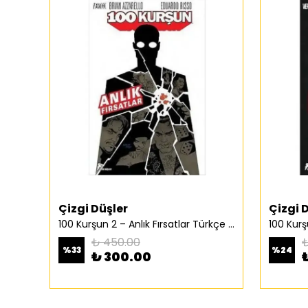
Çizgi Düşler
Çizgi 
100 Kurşun 2 – Anlık Fırsatlar Türkçe Çizgi Roman
₺ 450.00
₺
%
33
%
24
₺ 300.00