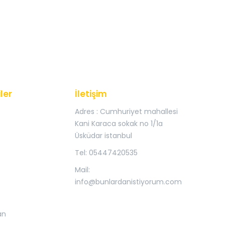
ler
İletişim
Adres : Cumhuriyet mahallesi
Kani Karaca sokak no 1/1a
Üsküdar istanbul
Tel: 05447420535
Mail:
info@bunlardanistiyorum.com
an