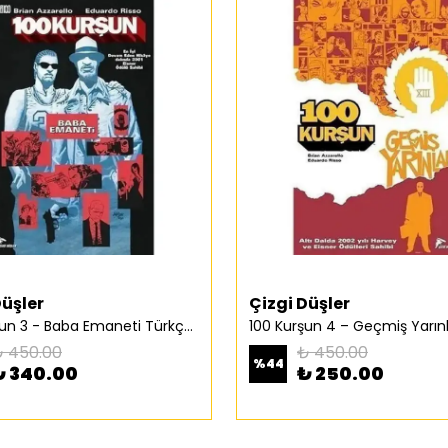
Düşler
Çizgi Düşler
100 Kurşun 3 - Baba Emaneti Türkçe Çizgi Roman
 450.00
₺ 450.00
%
44
₺ 340.00
₺ 250.00