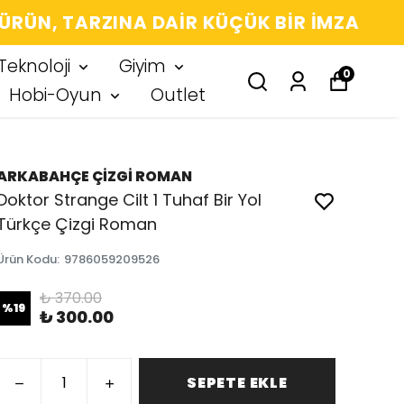
 IMZA
Teknoloji
Giyim
0
Hobi-Oyun
Outlet
ARKABAHÇE ÇİZGİ ROMAN
Doktor Strange Cilt 1 Tuhaf Bir Yol
Türkçe Çizgi Roman
Ürün Kodu
:
9786059209526
₺ 370.00
%
19
₺ 300.00
SEPETE EKLE