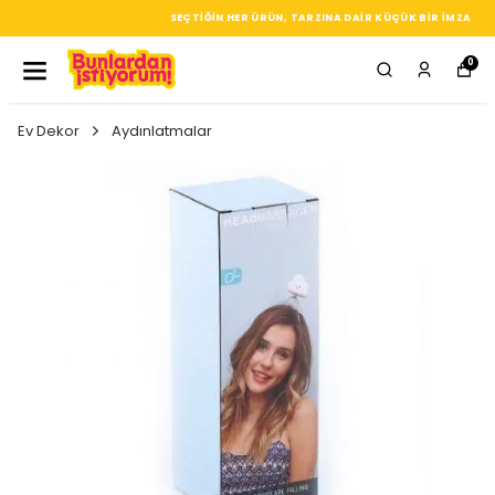
SEÇTIĞIN HER ÜRÜN, TARZINA DAIR KÜÇÜK BIR IMZA
0
Ev Dekor
Aydınlatmalar