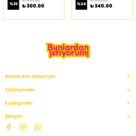
₺ 450.00
₺ 450.00
%
33
%
24
₺ 300.00
₺ 340.00
Bunlardan İstiyorum
Sözleşmeler
Kategoriler
İletişim