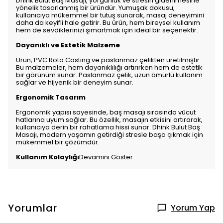
Dhink Bulut Baş Masajı, yorgunluk ve stresin giderilmesine
yönelik tasarlanmış bir üründür. Yumuşak dokusu,
kullanıcıya mükemmel bir tutuş sunarak, masaj deneyimini
daha da keyifli hale getirir. Bu ürün, hem bireysel kullanım
hem de sevdiklerinizi şımartmak için ideal bir seçenektir.
Dayanıklı ve Estetik Malzeme
Ürün, PVC Roto Casting ve paslanmaz çelikten üretilmiştir.
Bu malzemeler, hem dayanıklılığı artırırken hem de estetik
bir görünüm sunar. Paslanmaz çelik, uzun ömürlü kullanım
sağlar ve hijyenik bir deneyim sunar.
Ergonomik Tasarım
Ergonomik yapısı sayesinde, baş masajı sırasında vücut
hatlarına uyum sağlar. Bu özellik, masajın etkisini artırarak,
kullanıcıya derin bir rahatlama hissi sunar. Dhink Bulut Baş
Masajı, modern yaşamın getirdiği stresle başa çıkmak için
mükemmel bir çözümdür.
Kullanım Kolaylığı
Devamını Göster
Yorumlar
Yorum Yap