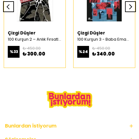
Çizgi Düşler
Çizgi Düşler
100 Kurşun 2 – Anlık Fırsatlar Türkçe Çizgi Roman
100 Kurşun 3 - Baba Emaneti Türkçe Çizgi Roman
₺ 450.00
₺ 450.00
%
33
%
24
₺ 300.00
₺ 340.00
Bunlardan İstiyorum