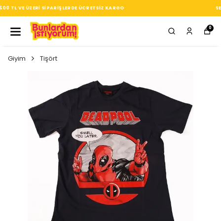
SEÇTIĞIN HER ÜRÜN, TARZINA DAIR KÜÇÜK BIR IMZA
0
Giyim
Tişört