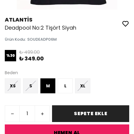
ATLANTİS
Deadpool No:2 Tişört Siyah
Ürün Kodu
:
SOUDEADP06M
₺ 499.00
%
30
₺ 349.00
Beden
XS
S
M
L
XL
SEPETE EKLE
HEMEN AL