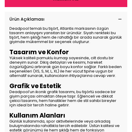
Ürün Açıklaması
Deadpool temalı bu tişört, Atlantis markasının özgün
tasarım anlayışını yansıtan bir üründür. Siyah renkteki bu
tişört, hem şıklığı hem de rahatlığı bir arada sunarak günlük
giyimde mükemmel bir seçenek oluşturur.
Tasarım ve Konfor
Yüksek kaliteli pamuklu kumaşı sayesinde, cilt dostu bir
deneyim sunar. Dikiş detayları ve kesimi, hareket
özgürlüğünü artırarak gün boyu konfor sağlar. Farklı beden
seçenekleri (XS, S, M, L, XL) ile her vücut tipine uygun bir
alternatif sunarak, kullanıcıların ihtiyaçlarına cevap verir.
Grafik ve Estetik
Deadpool’un ikonik grafik tasarımı, bu tişörtü sadece bir
giyim parçası olmaktan öteye taşır. Eğlenceli ve dikkat
çekici tasarımı, hem fanatikler hem de stil sahibi bireyler
için ideal bir tercih haline getirir.
Kullanım Alanları
Günlük kullanımda, spor aktivitelerinde veya arkadaş
buluşmalarında rahatlıkla tercih edilebilir. Üstün kalitesi ve
estetik görünümü ile hem şıklığı hem de fonksiyon