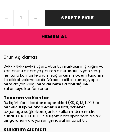
SEPETE EKLE
HEMEN AL
Ürün Açıklaması
D-R-I-N-K-E-R-S tişört, Atlantis markasının şıklığını ve
konforunu bir araya getiren bir üründür. Siyah rengi,
her türlü kombinle uyum sağlarken, modern tasarımı
ile dikkat çekmektedir. Yüksek kaliteli kumaş yapısı,
hem dayanıklılığı hem de nefes alabilirliği ile
kullanıcıya konfor sunar.
Tasarım ve Konfor
Bu tişört, farklı beden seçenekleri (XS, S, M, L, XL) ile
her vücut tipine hitap eder. Kesimi, hareket
özgürlüğü sağlarken, günlük kullanımda rahatlık
sunar. D-R-I-N-K-E-R-S tişört, hem spor hem de şık
bir görünüm arayanlar için ideal bir tercihtir.
Kullanım Alanları