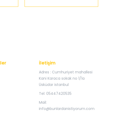
ler
İletişim
Adres : Cumhuriyet mahallesi
Kani Karaca sokak no 1/1a
Üsküdar istanbul
Tel: 05447420535
Mail:
info@bunlardanistiyorum.com