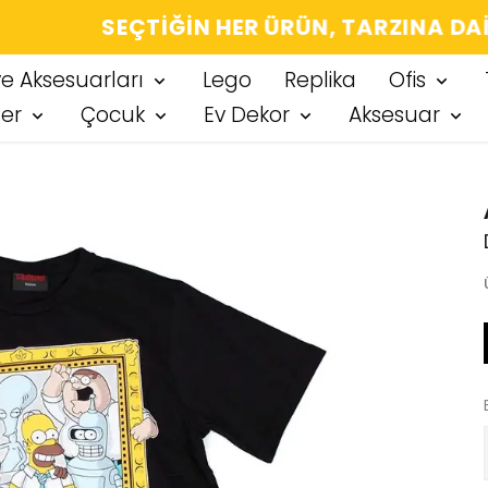
IĞIN HER ÜRÜN, TARZINA DAIR KÜÇÜK BIR
ve Aksesuarları
Lego
Replika
Ofis
ter
Çocuk
Ev Dekor
Aksesuar