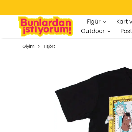
SEÇT
Figür
Kart 
Outdoor
Pos
Giyim
Tişört