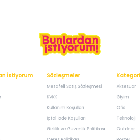
an İstiyorum
Sözleşmeler
Kategori
Mesafeli Satış Sözleşmesi
Aksesuar
a
KVKK
Giyim
Kullanım Koşulları
Ofis
İptal İade Koşulları
Teknoloji
Gizlilik ve Güvenlik Politikası
Outdoor
m
Çerez Politikası
Poster