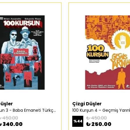
Düşler
Çizgi Düşler
100 Kurşun 3 - Baba Emaneti Türkçe Çizgi Roman
 450.00
₺ 450.00
%
44
₺ 340.00
₺ 250.00