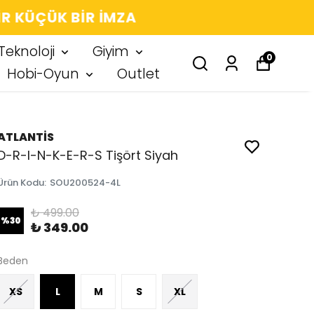
 IMZA
Teknoloji
Giyim
0
Hobi-Oyun
Outlet
ATLANTİS
D-R-I-N-K-E-R-S Tişört Siyah
Ürün Kodu
:
SOU200524-4L
₺ 499.00
%
30
₺ 349.00
Beden
XS
L
M
S
XL