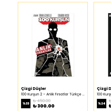
Çizgi Düşler
Çizgi 
100 Kurşun 2 – Anlık Fırsatlar Türkçe Çizgi Roman
₺ 450.00
₺
%
33
%
24
₺ 300.00