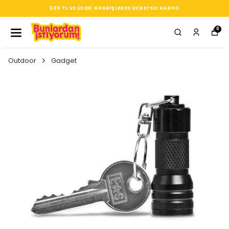
SEÇTIĞIN HER ÜRÜN, TARZINA DAIR KÜÇÜK BIR IMZA
0
Outdoor
Gadget