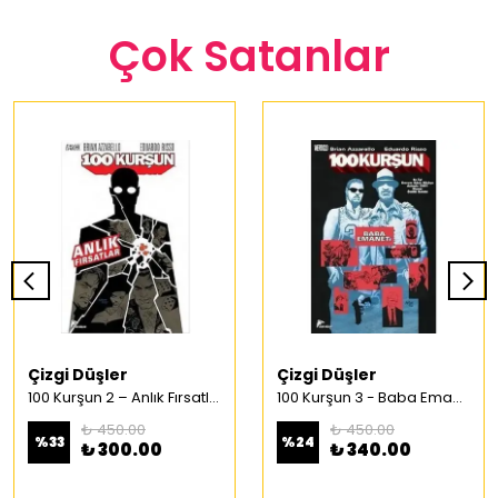
Çok Satanlar
Çizgi Düşler
Çizgi Düşler
100 Kurşun 2 – Anlık Fırsatlar Türkçe Çizgi Roman
100 Kurşun 3 - Baba Emaneti Türkçe Çizgi Roman
₺ 450.00
₺ 450.00
%
33
%
24
₺ 300.00
₺ 340.00