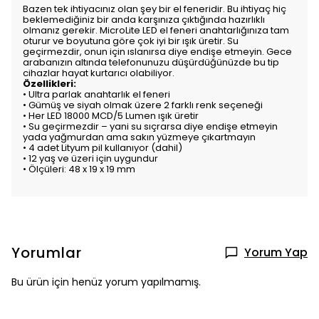
Bazen tek ihtiyacınız olan şey bir el feneridir. Bu ihtiyaç hiç
beklemediğiniz bir anda karşınıza çıktığında hazırlıklı
olmanız gerekir. MicroLite LED el feneri anahtarlığınıza tam
oturur ve boyutuna göre çok iyi bir ışık üretir. Su
geçirmezdir, onun için ıslanırsa diye endişe etmeyin. Gece
arabanızın altında telefonunuzu düşürdüğünüzde bu tip
cihazlar hayat kurtarıcı olabiliyor.
Özellikleri:
• Ultra parlak anahtarlık el feneri
• Gümüş ve siyah olmak üzere 2 farklı renk seçeneği
• Her LED 18000 MCD/5 Lumen ışık üretir
• Su geçirmezdir – yani su sıçrarsa diye endişe etmeyin
yada yağmurdan ama sakın yüzmeye çıkartmayın
• 4 adet Lityum pil kullanıyor (dahil)
• 12 yaş ve üzeri için uygundur
• Ölçüleri: 48 x 19 x 19 mm
Yorumlar
Yorum Yap
Bu ürün için henüz yorum yapılmamış.