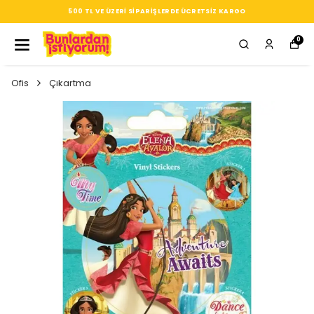
500 TL VE ÜZERI SIPARIŞLERDE ÜCRETSIZ KARGO
0
Ofis
Çıkartma