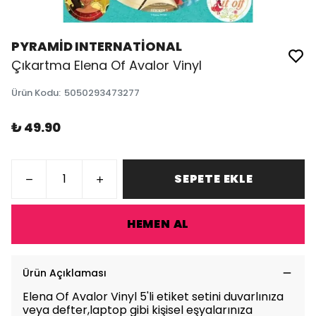
PYRAMİD INTERNATİONAL
Çıkartma Elena Of Avalor Vinyl
Ürün Kodu
:
5050293473277
₺ 49.90
SEPETE EKLE
HEMEN AL
Ürün Açıklaması
Elena Of Avalor Vinyl 5'li etiket setini duvarlınıza
veya defter,laptop gibi kişisel eşyalarınıza