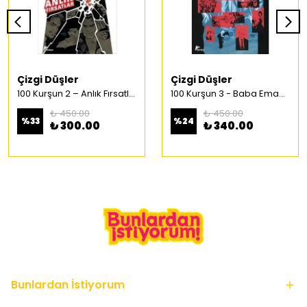
Çizgi Düşler
Çizgi Düşler
100 Kurşun 2 – Anlık Fırsatlar Türkçe Çizgi Roman
100 Kurşun 3 - Baba Emaneti Türkçe Çizgi Roman
₺ 450.00
₺ 450.00
%
33
%
24
₺ 300.00
₺ 340.00
Bunlardan İstiyorum