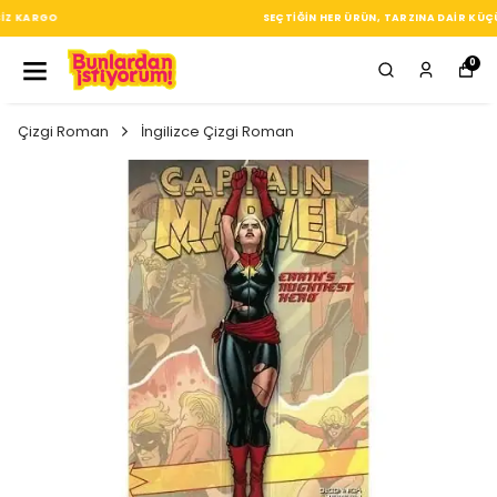
SEÇTIĞIN HER ÜRÜN, TARZINA DAIR KÜÇÜK BIR IMZA
0
Çizgi Roman
İngilizce Çizgi Roman