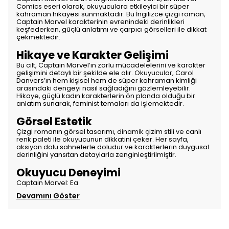
Comics eseri olarak, okuyuculara etkileyici bir süper
kahraman hikayesi sunmaktadır. Bu İngilizce çizgi roman,
Captain Marvel karakterinin evrenindeki derinlikleri
keşfederken, güçlü anlatımı ve çarpıcı görselleri ile dikkat
çekmektedir.
Hikaye ve Karakter Gelişimi
Bu cilt, Captain Marvel’ın zorlu mücadelelerini ve karakter
gelişimini detaylı bir şekilde ele alır. Okuyucular, Carol
Danvers’ın hem kişisel hem de süper kahraman kimliği
arasındaki dengeyi nasıl sağladığını gözlemleyebilir.
Hikaye, güçlü kadın karakterlerin ön planda olduğu bir
anlatım sunarak, feminist temaları da işlemektedir.
Görsel Estetik
Çizgi romanın görsel tasarımı, dinamik çizim stili ve canlı
renk paleti ile okuyucunun dikkatini çeker. Her sayfa,
aksiyon dolu sahnelerle doludur ve karakterlerin duygusal
derinliğini yansıtan detaylarla zenginleştirilmiştir.
Okuyucu Deneyimi
Captain Marvel: Ea
Devamını Göster