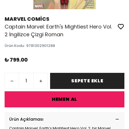
MARVEL COMİCS
Captain Marvel: Earth's Mightiest Hero Vol.
2 İngilizce Çizgi Roman
Ürün Kodu
:
9781302901288
₺ 799.00
SEPETE EKLE
HEMEN AL
Ürün Açıklaması
Captain Marvel: Earth’s Mightiest Hero Vol. 2, bir Marvel