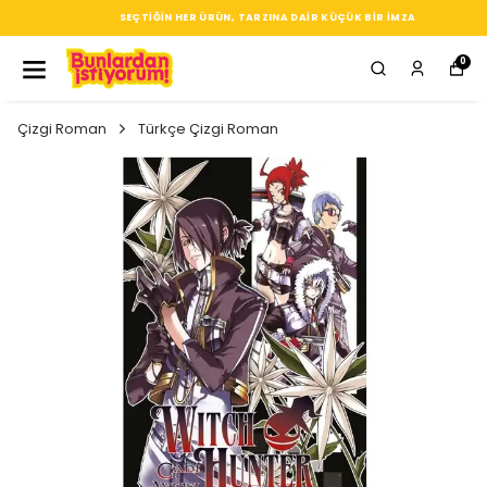
SEÇTIĞIN HER ÜRÜN, TARZINA DAIR KÜÇÜK BIR IMZA
0
Çizgi Roman
Türkçe Çizgi Roman