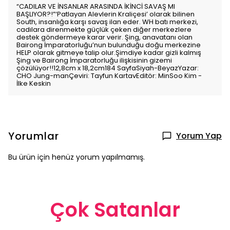
“CADILAR VE İNSANLAR ARASINDA İKİNCİ SAVAŞ MI
BAŞLIYOR?!”‘Patlayan Alevlerin Kraliçesi’ olarak bilinen
South, insanlığa karşı savaş ilan eder. WH batı merkezi,
cadılara direnmekte güçlük çeken diğer merkezlere
destek göndermeye karar verir. Şing, anavatanı olan
Bairong İmparatorluğu’nun bulunduğu doğu merkezine
HELP olarak gitmeye talip olur.Şimdiye kadar gizli kalmış
Şing ve Bairong İmparatorluğu ilişkisinin gizemi
çözülüyor!!12,8cm x 18,2cm184 SayfaSiyah-BeyazYazar:
CHO Jung-manÇeviri: Tayfun KartavEditör: MinSoo Kim -
İlke Keskin
Yorumlar
Yorum Yap
Bu ürün için henüz yorum yapılmamış.
Çok Satanlar