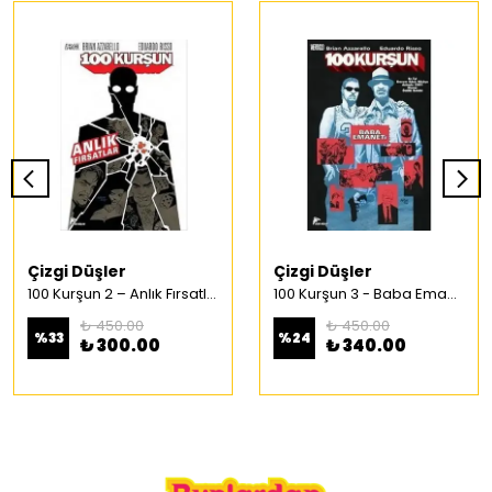
Çizgi Düşler
Çizgi Düşler
100 Kurşun 2 – Anlık Fırsatlar Türkçe Çizgi Roman
100 Kurşun 3 - Baba Emaneti Türkçe Çizgi Roman
₺ 450.00
₺ 450.00
%
33
%
24
₺ 300.00
₺ 340.00