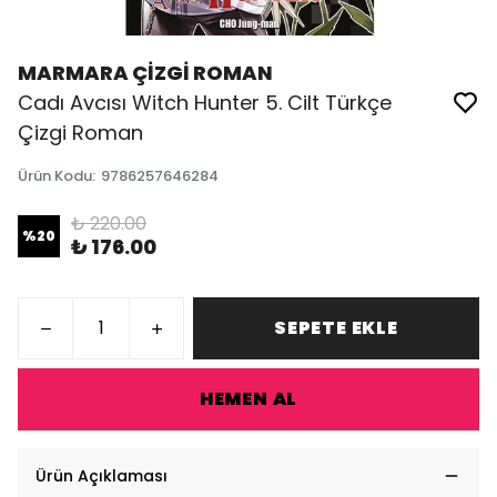
MARMARA ÇİZGİ ROMAN
Cadı Avcısı Witch Hunter 5. Cilt Türkçe
Çizgi Roman
Ürün Kodu
:
9786257646284
₺ 220.00
%
20
₺ 176.00
SEPETE EKLE
HEMEN AL
Ürün Açıklaması