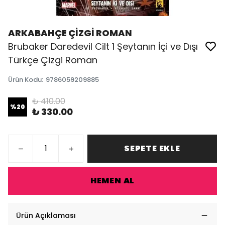
ARKABAHÇE ÇİZGİ ROMAN
Brubaker Daredevil Cilt 1 Şeytanın İçi ve Dışı
Türkçe Çizgi Roman
Ürün Kodu
:
9786059209885
₺ 410.00
%
20
₺ 330.00
SEPETE EKLE
HEMEN AL
Ürün Açıklaması