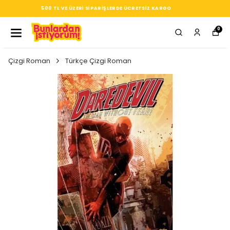
SEÇTIĞIN HER ÜRÜN, TARZINA DAIR KÜÇÜK BIR IMZA
0
Çizgi Roman
Türkçe Çizgi Roman