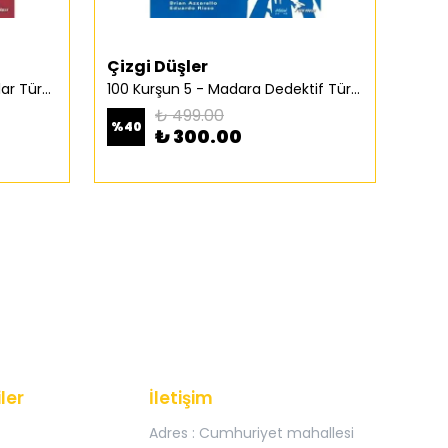
Çizgi Düşler
Spi
100 Kurşun 4 – Geçmiş Yarınlar Türkçe Çizgi Roman
100 Kurşun 5 - Madara Dedektif Türkçe Çizgi Roman
2 Yüz
₺ 499.00
%
40
%
50
₺ 300.00
ler
İletişim
Adres : Cumhuriyet mahallesi