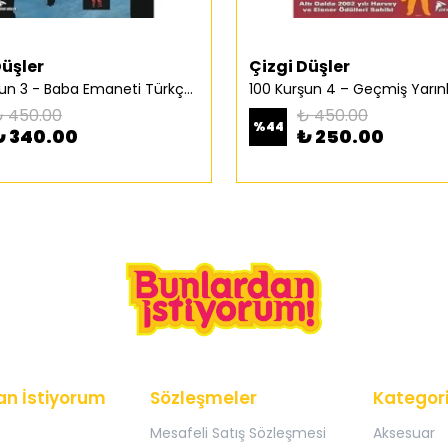
Düşler
Çizgi Düşler
100 Kurşun 3 - Baba Emaneti Türkçe Çizgi Roman
 450.00
₺ 450.00
%
44
₺ 340.00
₺ 250.00
an İstiyorum
Sözleşmeler
Kategori
Mesafeli Satış Sözleşmesi
Aksesuar