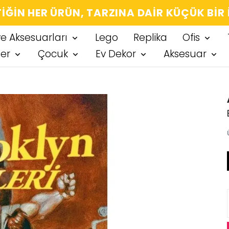
IĞIN HER ÜRÜN, TARZINA DAIR KÜÇÜK BIR
ve Aksesuarları
Lego
Replika
Ofis
ter
Çocuk
Ev Dekor
Aksesuar