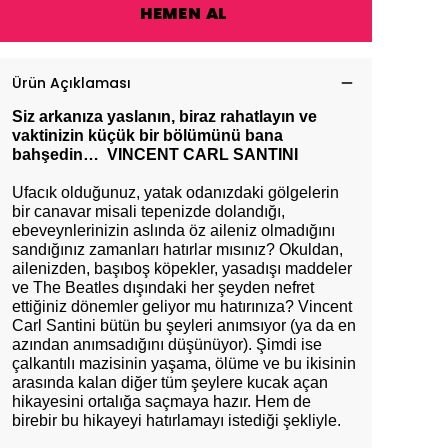
HEMEN AL
Ürün Açıklaması
Siz arkanıza yaslanın, biraz rahatlayın ve
vaktinizin küçük bir b
ö
lümünü bana
bahşedin…
VINCENT CARL SANTINI
Ufacık olduğunuz, yatak odanızdaki gölgelerin
bir canavar misali tepenizde dolandığı,
ebeveynlerinizin aslında öz aileniz olmadığını
sandığınız zamanları hatırlar mısınız? Okuldan,
ailenizden, başıboş köpekler, yasadışı maddeler
ve The Beatles dışındaki her şeyden nefret
ettiğiniz dönemler geliyor mu hatırınıza? Vincent
Carl Santini bütün bu şeyleri anımsıyor (ya da en
azından anımsadığını düşünüyor). Şimdi ise
çalkantılı mazisinin yaşama, ölüme ve bu ikisinin
arasında kalan diğer tüm şeylere kucak açan
hikayesini ortalığa saçmaya hazır. Hem de
birebir bu hikayeyi hatırlamayı istediği şekliyle.