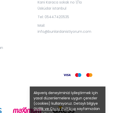
Kani Karaca sokak no 1/1a
Üsküdar istanbul
Tel: 05447420535
Mail:
info@bunlardanistiyorum.com
an
Alışveriş deneyiminizi iyileştirmek için
yasal düzenlemelere uygun çerezler
(cookies) kullanıyoruz. Detaylı bilgiye
Gizlilik ve Çerez Politikası
sayfamızdan