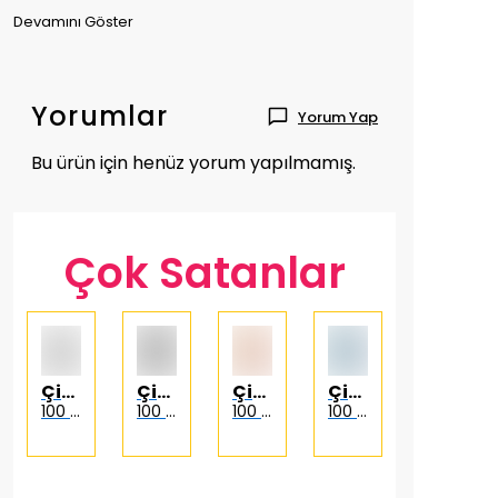
Devamını Göster
Yorumlar
Yorum Yap
Bu ürün için henüz yorum yapılmamış.
Çok Satanlar
Çizgi Düşler
Çizgi Düşler
Çizgi Düşler
Çizgi Düşler
Spinning Hat
100 Kurşun 2 – Anlık Fırsatlar Türkçe Çizgi Roman
100 Kurşun 3 - Baba Emaneti Türkçe Çizgi Roman
100 Kurşun 4 – Geçmiş Yarınlar Türkçe Çizgi Roman
100 Kurşun 5 - Madara Dedektif Türkçe Çizgi Roman
2 Yüzlü Kravat Pencil