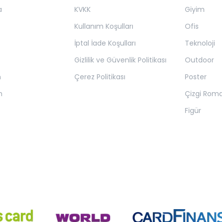
a
KVKK
Giyim
Kullanım Koşulları
Ofis
İptal İade Koşulları
Teknoloji
Gizlilik ve Güvenlik Politikası
Outdoor
m
Çerez Politikası
Poster
m
Çizgi Rom
Figür