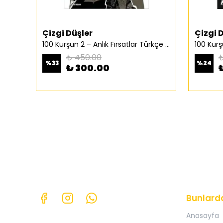
Çizgi Düşler
Çizgi 
100 Kurşun 2 – Anlık Fırsatlar Türkçe Çizgi Roman
₺ 450.00
₺
%
33
%
24
₺ 300.00
Bunlard
Anasayfa