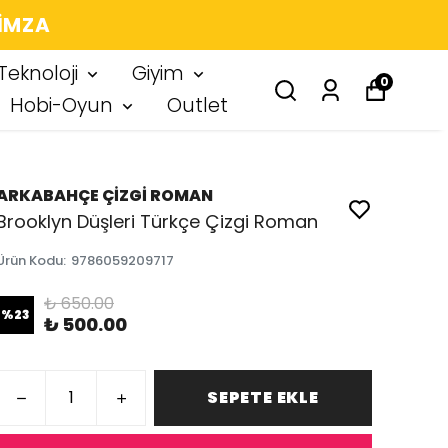
 IMZA
Teknoloji
Giyim
0
Hobi-Oyun
Outlet
ARKABAHÇE ÇİZGİ ROMAN
Brooklyn Düşleri Türkçe Çizgi Roman
Ürün Kodu
:
9786059209717
₺ 650.00
%
23
₺ 500.00
SEPETE EKLE