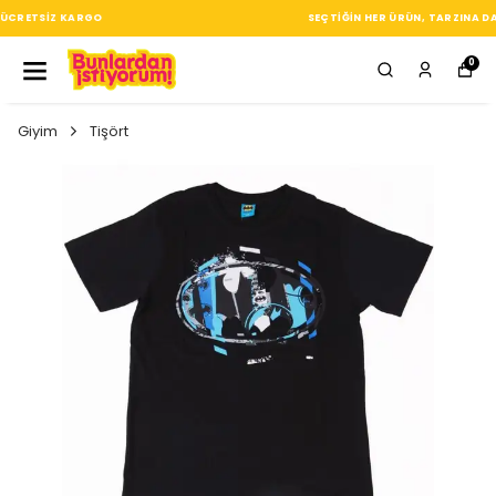
SEÇTIĞIN HER ÜRÜN, TARZINA DAIR KÜÇÜK BIR IMZA
0
Giyim
Tişört