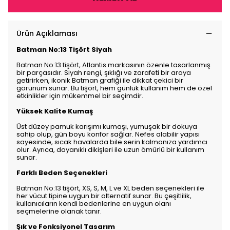
Ürün Açıklaması
Batman No:13 Tişört Siyah
Batman No:13 tişört, Atlantis markasının özenle tasarlanmış
bir parçasıdır. Siyah rengi, şıklığı ve zarafeti bir araya
getirirken, ikonik Batman grafiği ile dikkat çekici bir
görünüm sunar. Bu tişört, hem günlük kullanım hem de özel
etkinlikler için mükemmel bir seçimdir.
Yüksek Kalite Kumaş
Üst düzey pamuk karışımı kumaşı, yumuşak bir dokuya
sahip olup, gün boyu konfor sağlar. Nefes alabilir yapısı
sayesinde, sıcak havalarda bile serin kalmanıza yardımcı
olur. Ayrıca, dayanıklı dikişleri ile uzun ömürlü bir kullanım
sunar.
Farklı Beden Seçenekleri
Batman No:13 tişört, XS, S, M, L ve XL beden seçenekleri ile
her vücut tipine uygun bir alternatif sunar. Bu çeşitlilik,
kullanıcıların kendi bedenlerine en uygun olanı
seçmelerine olanak tanır.
Şık ve Fonksiyonel Tasarım