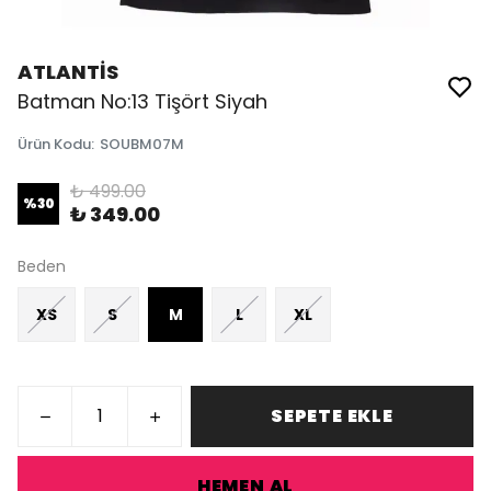
ATLANTİS
Batman No:13 Tişört Siyah
Ürün Kodu
:
SOUBM07M
₺ 499.00
%
30
₺ 349.00
Beden
XS
S
M
L
XL
SEPETE EKLE
HEMEN AL