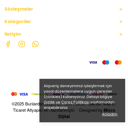
Sözleşmeler
Kategoriler
İletişim
Alışveriş deneyiminizi iyileştirmek için
yasal düzenlemelere uygun çerezler
(cookies) kullanıyoruz. Detaylı bilgiye
Gizlilik ve Çerez Politikası
sayfamızdan
©2025 Bunlardan İstiyorum Tüm Hakları Saklıdır. ikas E-
erişebilirsiniz.
Ticaret Altyapısı ile Hazırlanmıştır. - Designed by
Micro
Anladım
Dijital