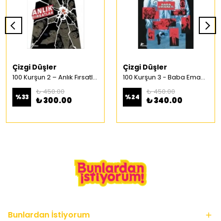
Çizgi Düşler
Çizgi Düşler
100 Kurşun 2 – Anlık Fırsatlar Türkçe Çizgi Roman
100 Kurşun 3 - Baba Emaneti Türkçe Çizgi Roman
₺ 450.00
₺ 450.00
%
33
%
24
₺ 300.00
₺ 340.00
Bunlardan İstiyorum