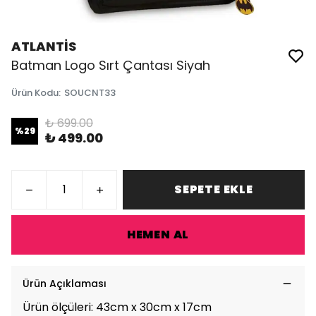
ATLANTİS
Batman Logo Sırt Çantası Siyah
Ürün Kodu
:
SOUCNT33
₺ 699.00
%
29
₺ 499.00
SEPETE EKLE
HEMEN AL
Ürün Açıklaması
Ürün ölçüleri: 43cm x 30cm x 17cm