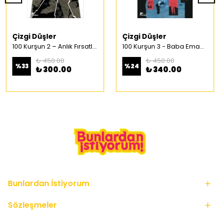
Çizgi Düşler
Çizgi Düşler
100 Kurşun 2 – Anlık Fırsatlar Türkçe Çizgi Roman
100 Kurşun 3 - Baba Emaneti Türkçe Çizgi Roman
₺ 450.00
₺ 450.00
%
33
%
24
₺ 300.00
₺ 340.00
Bunlardan İstiyorum
Sözleşmeler