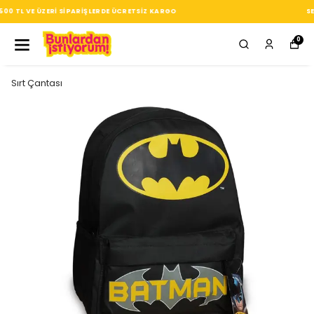
SEÇTIĞIN HER ÜRÜN, TARZINA DAIR KÜÇÜK BIR IMZA
0
Sırt Çantası