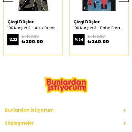
Çizgi Düşler
Çizgi Düşler
100 Kurşun 2 – Anlık Fırsatlar Türkçe Çizgi Roman
100 Kurşun 3 - Baba Emaneti Türkçe Çizgi Roman
₺ 450.00
₺ 450.00
%
33
%
24
₺ 300.00
₺ 340.00
Bunlardan İstiyorum
Sözleşmeler