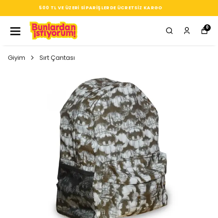
SEÇTIĞIN HER ÜRÜN, TARZINA DAIR KÜÇÜK BIR IMZA
0
Giyim
Sırt Çantası