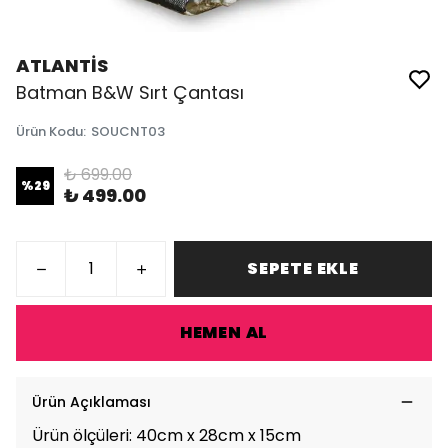
ATLANTİS
Batman B&W Sırt Çantası
Ürün Kodu
:
SOUCNT03
₺ 699.00
%
29
₺ 499.00
SEPETE EKLE
HEMEN AL
Ürün Açıklaması
Ürün ölçüleri: 40cm x 28cm x 15cm