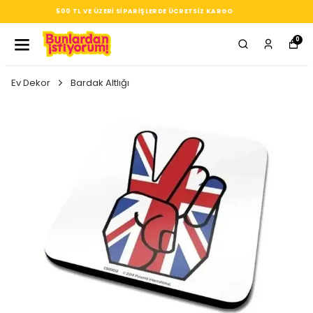
SEÇTIĞIN HER ÜRÜN, TARZINA DAIR KÜÇÜK BIR IMZA
0
Ev Dekor
Bardak Altlığı