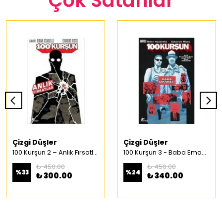
Çok Satanlar
Çizgi Düşler
Çizgi Düşler
100 Kurşun 2 – Anlık Fırsatlar Türkçe Çizgi Roman
100 Kurşun 3 - Baba Emaneti Türkçe Çizgi Roman
₺ 450.00
₺ 450.00
%
33
%
24
₺ 300.00
₺ 340.00