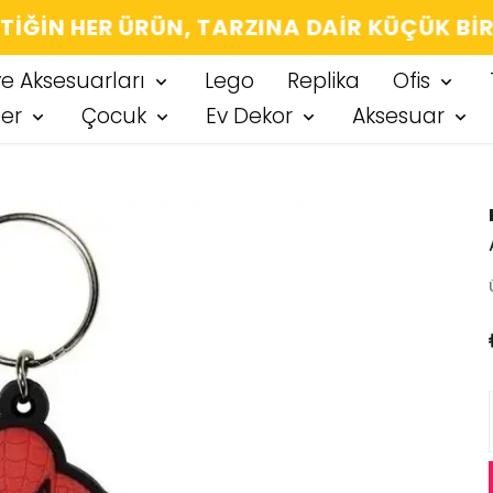
IĞIN HER ÜRÜN, TARZINA DAIR KÜÇÜK BIR
ve Aksesuarları
Lego
Replika
Ofis
ter
Çocuk
Ev Dekor
Aksesuar