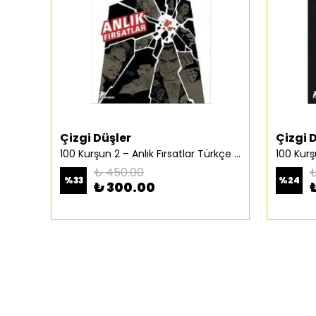
Çizgi Düşler
Çizgi 
100 Kurşun 2 – Anlık Fırsatlar Türkçe Çizgi Roman
₺ 450.00
₺
%
33
%
24
₺ 300.00