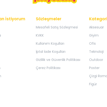
an İstiyorum
Sözleşmeler
Kategori
Mesafeli Satış Sözleşmesi
Aksesuar
a
KVKK
Giyim
Kullanım Koşulları
Ofis
İptal İade Koşulları
Teknoloji
Gizlilik ve Güvenlik Politikası
Outdoor
m
Çerez Politikası
Poster
m
Çizgi Rom
Figür