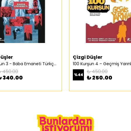
Düşler
Çizgi Düşler
100 Kurşun 3 - Baba Emaneti Türkçe Çizgi Roman
 450.00
₺ 450.00
%
44
₺ 340.00
₺ 250.00