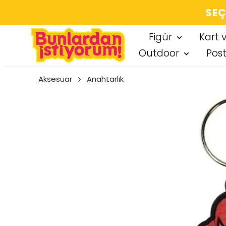
SEÇT
Figür
Kart 
Outdoor
Pos
Aksesuar
Anahtarlık