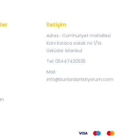
ler
İletişim
Adres : Cumhuriyet mahallesi
Kani Karaca sokak no 1/1a
Üsküdar istanbul
Tel: 05447420535
Mail:
info@bunlardanistiyorum.com
an