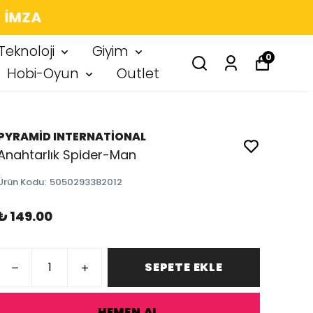
 IMZA
Teknoloji
Giyim
0
Hobi-Oyun
Outlet
PYRAMİD INTERNATİONAL
Anahtarlık Spider-Man
Ürün Kodu
:
5050293382012
₺ 149.00
SEPETE EKLE
HEMEN AL