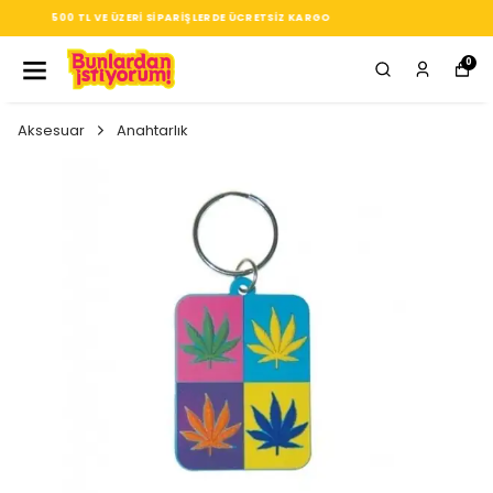
SEÇTIĞIN HER ÜRÜN, TARZINA DAIR KÜÇÜK BIR IMZA
0
Aksesuar
Anahtarlık