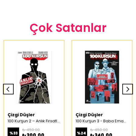
Çok Satanlar
Çizgi Düşler
Çizgi Düşler
100 Kurşun 2 – Anlık Fırsatlar Türkçe Çizgi Roman
100 Kurşun 3 - Baba Emaneti Türkçe Çizgi Roman
₺ 450.00
₺ 450.00
%
33
%
24
₺ 300.00
₺ 340.00