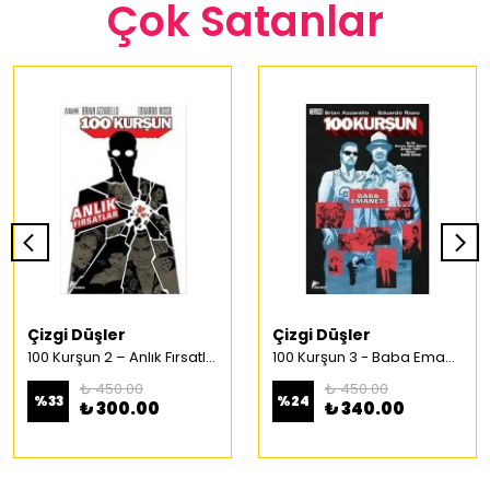
Çok Satanlar
Çizgi Düşler
Çizgi Düşler
100 Kurşun 2 – Anlık Fırsatlar Türkçe Çizgi Roman
100 Kurşun 3 - Baba Emaneti Türkçe Çizgi Roman
₺ 450.00
₺ 450.00
%
33
%
24
₺ 300.00
₺ 340.00