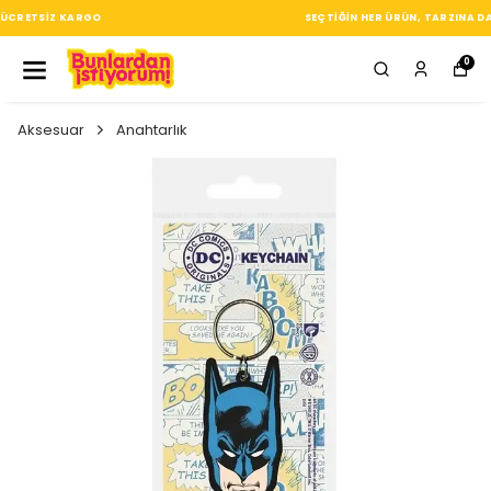
SEÇTIĞIN HER ÜRÜN, TARZINA DAIR KÜÇÜK BIR IMZA
0
Aksesuar
Anahtarlık