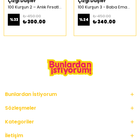
Çizgi Düşler
Çizgi Düşler
100 Kurşun 2 – Anlık Fırsatlar Türkçe Çizgi Roman
100 Kurşun 3 - Baba Emaneti Türkçe Çizgi Roman
₺ 450.00
₺ 450.00
%
33
%
24
₺ 300.00
₺ 340.00
Bunlardan İstiyorum
Sözleşmeler
Kategoriler
İletişim