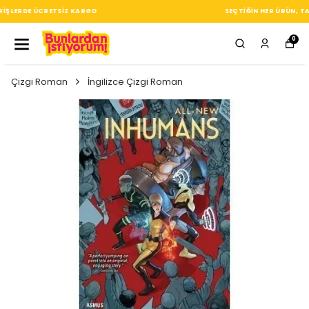
SEÇTIĞIN HER ÜRÜN, TARZINA DAIR KÜÇÜK BIR IMZA
0
Çizgi Roman
İngilizce Çizgi Roman