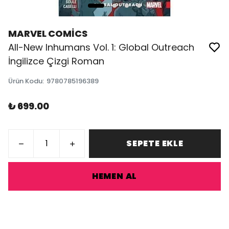
MARVEL COMİCS
All-New Inhumans Vol. 1: Global Outreach
İngilizce Çizgi Roman
Ürün Kodu
:
9780785196389
₺ 699.00
SEPETE EKLE
HEMEN AL