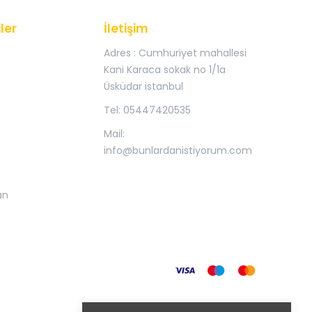
ler
İletişim
Adres : Cumhuriyet mahallesi
Kani Karaca sokak no 1/1a
Üsküdar istanbul
Tel: 05447420535
Mail:
info@bunlardanistiyorum.com
an