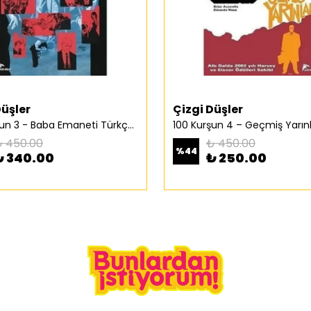
Düşler
Çizgi Düşler
100 Kurşun 3 - Baba Emaneti Türkçe Çizgi Roman
 450.00
₺ 450.00
%
44
₺ 340.00
₺ 250.00