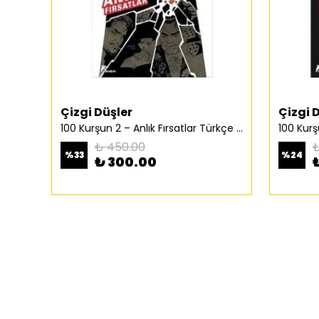
Çizgi Düşler
Çizgi 
100 Kurşun 2 – Anlık Fırsatlar Türkçe Çizgi Roman
₺ 450.00
₺
%
33
%
24
₺ 300.00