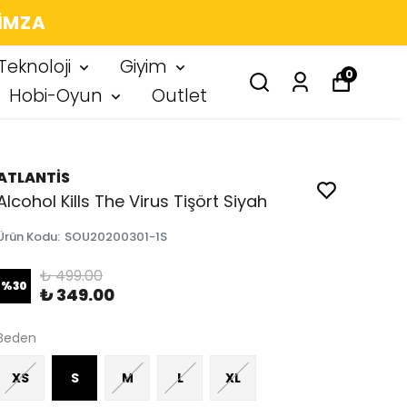
 IMZA
Teknoloji
Giyim
0
Hobi-Oyun
Outlet
ATLANTİS
Alcohol Kills The Virus Tişört Siyah
Ürün Kodu
:
SOU20200301-1S
₺ 499.00
%
30
₺ 349.00
Beden
XS
S
M
L
XL