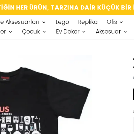
IĞIN HER ÜRÜN, TARZINA DAIR KÜÇÜK BIR
ve Aksesuarları
Lego
Replika
Ofis
ter
Çocuk
Ev Dekor
Aksesuar