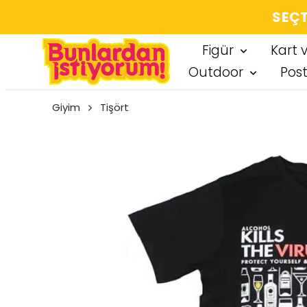
SEÇT
Figür
Kart 
Outdoor
Pos
Giyim
Tişört