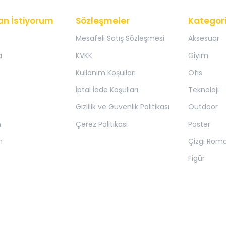
an İstiyorum
Sözleşmeler
Kategori
Mesafeli Satış Sözleşmesi
Aksesuar
a
KVKK
Giyim
Kullanım Koşulları
Ofis
İptal İade Koşulları
Teknoloji
Gizlilik ve Güvenlik Politikası
Outdoor
m
Çerez Politikası
Poster
m
Çizgi Rom
Figür