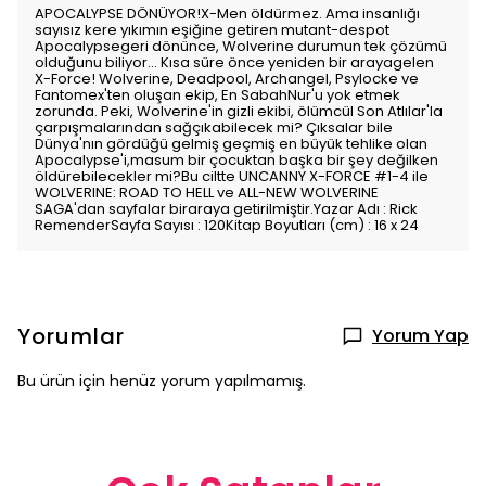
APOCALYPSE DÖNÜYOR!X-Men öldürmez. Ama insanlığı
sayısız kere yıkımın eşiğine getiren mutant-despot
Apocalypsegeri dönünce, Wolverine durumun tek çözümü
olduğunu biliyor… Kısa süre önce yeniden bir arayagelen
X-Force! Wolverine, Deadpool, Archangel, Psylocke ve
Fantomex'ten oluşan ekip, En SabahNur'u yok etmek
zorunda. Peki, Wolverine'in gizli ekibi, ölümcül Son Atlılar'la
çarpışmalarından sağçıkabilecek mi? Çıksalar bile
Dünya'nın gördüğü gelmiş geçmiş en büyük tehlike olan
Apocalypse'i,masum bir çocuktan başka bir şey değilken
öldürebilecekler mi?Bu ciltte UNCANNY X-FORCE #1-4 ile
WOLVERINE: ROAD TO HELL ve ALL-NEW WOLVERINE
SAGA'dan sayfalar biraraya getirilmiştir.Yazar Adı : Rick
RemenderSayfa Sayısı : 120Kitap Boyutları (cm) : 16 x 24
Yorumlar
Yorum Yap
Bu ürün için henüz yorum yapılmamış.