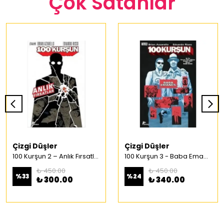
Çok Satanlar
Çizgi Düşler
Çizgi Düşler
100 Kurşun 2 – Anlık Fırsatlar Türkçe Çizgi Roman
100 Kurşun 3 - Baba Emaneti Türkçe Çizgi Roman
₺ 450.00
₺ 450.00
%
33
%
24
₺ 300.00
₺ 340.00