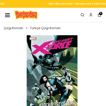
SEÇTIĞIN HER ÜRÜN, TARZINA DAIR KÜÇÜK BIR IMZA
0
Çizgi Roman
Türkçe Çizgi Roman