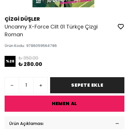
ÇİZGİ DÜŞLER
Uncanny X-Force Cilt 01 Türkçe Çizgi
Roman
Ürün Kodu
:
9786059564786
₺ 350.00
%
20
₺ 280.00
SEPETE EKLE
HEMEN AL
Ürün Açıklaması