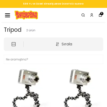
500 TL VE ÜZERI SIPARIŞLERDE ÜCRETSIZ KARGO
0
Tripod
2
ürün
Sırala