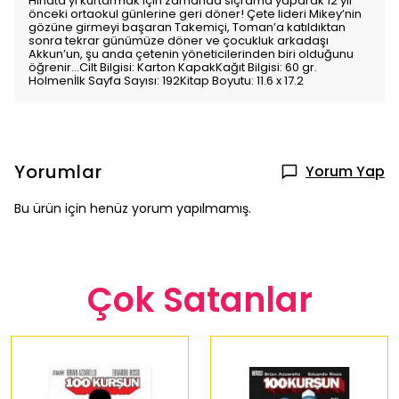
Hinata’yı kurtarmak için zamanda sıçrama yaparak 12 yıl
önceki ortaokul günlerine geri döner! Çete lideri Mikey’nin
gözüne girmeyi başaran Takemiçi, Toman’a katıldıktan
sonra tekrar günümüze döner ve çocukluk arkadaşı
Akkun’un, şu anda çetenin yöneticilerinden biri olduğunu
öğrenir...Cilt Bilgisi: Karton KapakKağıt Bilgisi: 60 gr.
Holmenİlk Sayfa Sayısı: 192Kitap Boyutu: 11.6 x 17.2
Yorumlar
Yorum Yap
Bu ürün için henüz yorum yapılmamış.
Çok Satanlar