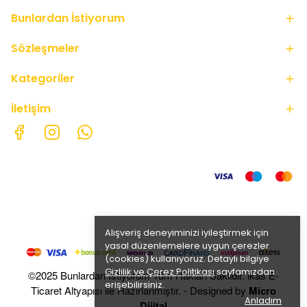
Bunlardan İstiyorum
Sözleşmeler
Kategoriler
İletişim
Alışveriş deneyiminizi iyileştirmek için
yasal düzenlemelere uygun çerezler
(cookies) kullanıyoruz. Detaylı bilgiye
Gizlilik ve Çerez Politikası
sayfamızdan
©2025 Bunlardan İstiyorum Tüm Hakları Saklıdır. ikas E-
erişebilirsiniz.
Ticaret Altyapısı ile Hazırlanmıştır. - Designed by
Micro
Anladım
Dijital