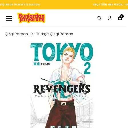
SEÇTIĞIN HER ÜRÜN, TARZINA DAIR KÜÇÜK BIR IMZA
0
Çizgi Roman
Türkçe Çizgi Roman