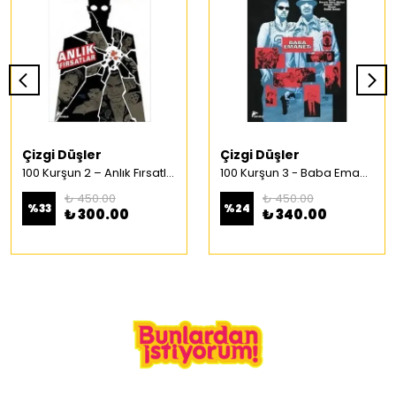
Çizgi Düşler
Çizgi Düşler
100 Kurşun 2 – Anlık Fırsatlar Türkçe Çizgi Roman
100 Kurşun 3 - Baba Emaneti Türkçe Çizgi Roman
₺ 450.00
₺ 450.00
%
33
%
24
₺ 300.00
₺ 340.00