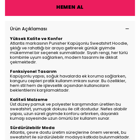
HEMEN AL
Ürün Açıklaması
Yüksek Kalite ve Konfor
Atlantis markasının Punisher Kapüşonlu Sweatshirt Hoodie,
şıklığı ve rahatlığı bir araya getirerek günlük giyimde
mükemmel bir seçenek sunmaktadır. Siyah rengi, her türlü
kombinle uyum sağlarken, modern tasarımı ile dikkat
çekmektedir.
Fonksiyonel Tasarım
Kapüşonlu yapısı, soğuk havalarda ek koruma sağlarken,
kanguru cepleri pratik kullanım imkanı sunar. Bu özellikler,
hem stil hem de işlevsellik açısından kullanıcıların
beklentilerini karşılamaktadır.
Kaliteli Malzeme
Üst düzey pamuk ve polyester karışımından üretilen bu
sweatshirt, yumuşak dokusu ile cilt dostudur. Nefes alabilir
yapısı, uzun süreli giyimde konforu artırırken, dayanıklı
kumaşı sayesinde uzun ömürlü bir kullanım sunar.
Sürdürülebilir Moda
Atlantis, çevre dostu üretim süreçlerine önem vererek, bu
sweatshirt ile sürdürülebilir modaya katkıda bulunmaktadır.