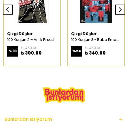
Çizgi Düşler
Çizgi Düşler
100 Kurşun 2 – Anlık Fırsatlar Türkçe Çizgi Roman
100 Kurşun 3 - Baba Emaneti Türkçe Çizgi Roman
₺ 450.00
₺ 450.00
%
33
%
24
₺ 300.00
₺ 340.00
Bunlardan İstiyorum