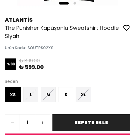
ATLANTİS
The Punisher Kapüşonlu Sweatshirt Hoodie
Siyah
Ürün Kodu
:
SOUTPS02XS
₺ 899.00
%
33
₺ 599.00
Beden
XS
L
M
S
XL
SEPETE EKLE