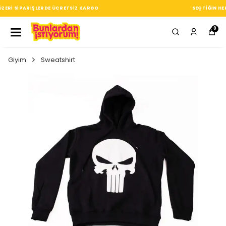
SEÇTIĞIN HER ÜRÜN, TARZINA DAIR KÜÇÜK BIR IMZA
0
Giyim
Sweatshirt