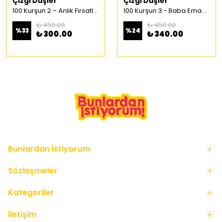
Çizgi Düşler
Çizgi Düşler
100 Kurşun 2 – Anlık Fırsatlar Türkçe Çizgi Roman
100 Kurşun 3 - Baba Emaneti Türkçe Çizgi Roman
₺ 450.00
₺ 450.00
%
33
%
24
₺ 300.00
₺ 340.00
Bunlardan İstiyorum
Sözleşmeler
Kategoriler
İletişim