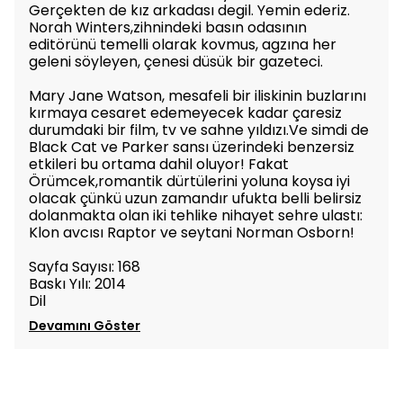
Gerçekten de kız arkadası degil. Yemin ederiz.
Norah Winters,zihnindeki basın odasının
editörünü temelli olarak kovmus, agzına her
geleni söyleyen, çenesi düsük bir gazeteci.
Mary Jane Watson, mesafeli bir iliskinin buzlarını
kırmaya cesaret edemeyecek kadar çaresiz
durumdaki bir film, tv ve sahne yıldızı.Ve simdi de
Black Cat ve Parker sansı üzerindeki benzersiz
etkileri bu ortama dahil oluyor! Fakat
Örümcek,romantik dürtülerini yoluna koysa iyi
olacak çünkü uzun zamandır ufukta belli belirsiz
dolanmakta olan iki tehlike nihayet sehre ulastı:
Klon avcısı Raptor ve seytani Norman Osborn!
Sayfa Sayısı: 168
Baskı Yılı: 2014
Dil
Devamını Göster