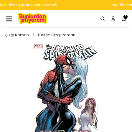
SEÇTIĞIN HER ÜRÜN, TARZINA DAIR KÜÇÜK BIR IMZA
0
Çizgi Roman
Türkçe Çizgi Roman