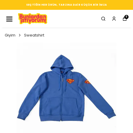
SEÇTIĞIN HER ÜRÜN, TARZINA DAIR KÜÇÜK BIR IMZA
0
Giyim
Sweatshirt