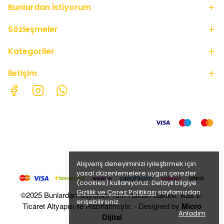
Bunlardan İstiyorum
Sözleşmeler
Kategoriler
İletişim
Alışveriş deneyiminizi iyileştirmek için
yasal düzenlemelere uygun çerezler
(cookies) kullanıyoruz. Detaylı bilgiye
Gizlilik ve Çerez Politikası
sayfamızdan
©2025 Bunlardan İstiyorum Tüm Hakları Saklıdır. ikas E-
erişebilirsiniz.
Ticaret Altyapısı ile Hazırlanmıştır. - Designed by
Micro
Anladım
Dijital