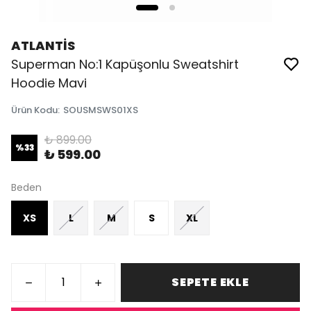
ATLANTİS
Superman No:1 Kapüşonlu Sweatshirt
Hoodie Mavi
Ürün Kodu
:
SOUSMSWS01XS
₺ 899.00
%
33
₺ 599.00
Beden
XS
L
M
S
XL
SEPETE EKLE