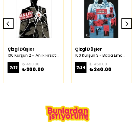
Çizgi Düşler
Çizgi Düşler
100 Kurşun 2 – Anlık Fırsatlar Türkçe Çizgi Roman
100 Kurşun 3 - Baba Emaneti Türkçe Çizgi Roman
₺ 450.00
₺ 450.00
%
33
%
24
₺ 300.00
₺ 340.00