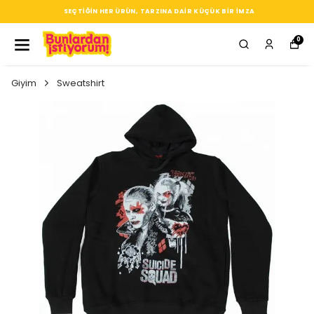
SEÇTIĞIN HER ÜRÜN, TARZINA DAIR KÜÇÜK BIR IMZA
0
Giyim
Sweatshirt