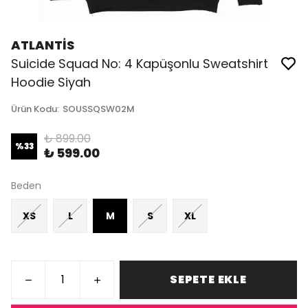
ATLANTİS
Suicide Squad No: 4 Kapüşonlu Sweatshirt
Hoodie Siyah
Ürün Kodu
:
SOUSSQSW02M
₺ 899.00
%
33
₺ 599.00
Beden
XS
L
M
S
XL
SEPETE EKLE