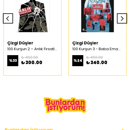
Çizgi Düşler
Çizgi Düşler
100 Kurşun 2 – Anlık Fırsatlar Türkçe Çizgi Roman
100 Kurşun 3 - Baba Emaneti Türkçe Çizgi Roman
₺ 450.00
₺ 450.00
%
33
%
24
₺ 300.00
₺ 340.00
Bunlardan İstiyorum