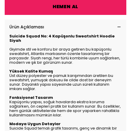
HEMEN AL
Ürün Açıklaması
Suicide Squad No: 4 Kapüşonlu Sweatshirt Hoodie
Siyah
Giyimde stil ve konforu bir araya getiren bu kapüşonlu
sweatshirt, Atlantis markasının özenle tasarlanmış bir
parçasıdır. Siyah rengi, her türlü kombinle uyum sağlarken,
modern ve şık bir görünüm sunar.
Yüksek Kalite Kumaş
Üst düzey polyester ve pamuk karışımından üretilen bu
sweatshirt, yumuşak dokusu ile cilde dost bir deneyim
sunar. Dayanıklı yapısı sayesinde uzun süreli kullanım
imkanı sağlar.
Fonksiyonel Tasarım
Kapüşonlu yapısı, soğuk havalarda ekstra koruma
sağlarken, ön cepleri pratik bir kullanım sunar. Bu özellikler,
hem günlük aktivitelerde hem de spor yaparken rahatlıkla
kullanılmasını mümkün kılar.
Modaya Uygun Detaylar
Suicide Squad temalı grafik tasarımı, genç ve dinamik bir