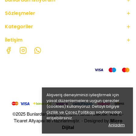
Sözleşmeler
Kategoriler
İletişim
Alışveriş deneyiminizi iyileştirmek için
yasal düzenlemelere uygun çerezler
(cookies) kullanıyoruz. Detaylı bilgiye
Gizlilik ve Çerez Politikası
sayfamızdan
©2025 Bunlardan İstiyorum Tüm Hakları Saklıdır. ikas E-
erişebilirsiniz.
Ticaret Altyapısı ile Hazırlanmıştır. - Designed by
Micro
Anladım
Dijital