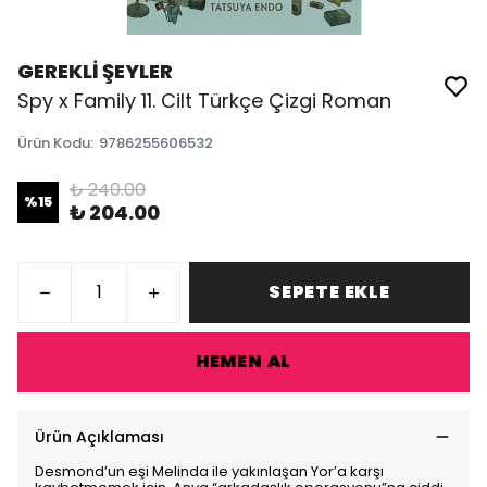
GEREKLİ ŞEYLER
Spy x Family 11. Cilt Türkçe Çizgi Roman
Ürün Kodu
:
9786255606532
₺ 240.00
%
15
₺ 204.00
SEPETE EKLE
HEMEN AL
Ürün Açıklaması
Desmond’un eşi Melinda ile yakınlaşan Yor’a karşı