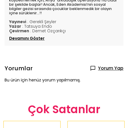
kaybetmemek için, Anya “arkadaşlık operasyonu”na ciddi
bir şekilde başlar! Ancak, Eden Akademisi’nin sosyal
bilgiler gezisi sırasında çocuklar beklenmedik bir olayın
içine sürüklenir…!!
Yayınevi
:
Gerekli Şeyler
Yazar
:
Tatsuya Endo
Çevirmen
:
Demet Özçarıkçı
Devamını Göster
Yorumlar
Yorum Yap
Bu ürün için henüz yorum yapılmamış.
Çok Satanlar