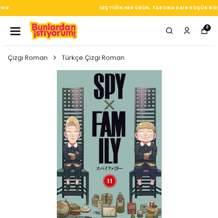
SEÇTIĞIN HER ÜRÜN, TARZINA DAIR KÜÇÜK BIR IMZA
0
Çizgi Roman
Türkçe Çizgi Roman