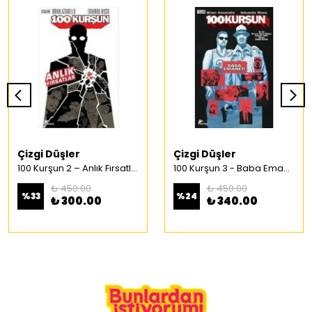
Çizgi Düşler
Çizgi Düşler
100 Kurşun 2 – Anlık Fırsatlar Türkçe Çizgi Roman
100 Kurşun 3 - Baba Emaneti Türkçe Çizgi Roman
₺ 450.00
₺ 450.00
%
33
%
24
₺ 300.00
₺ 340.00