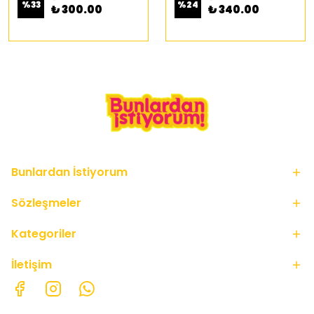
%
33
%
24
₺ 300.00
₺ 340.00
Bunlardan İstiyorum
Sözleşmeler
Kategoriler
İletişim