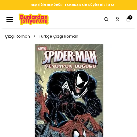
SEÇTIĞIN HER ÜRÜN, TARZINA DAIR KÜÇÜK BIR IMZA
0
Çizgi Roman
Türkçe Çizgi Roman