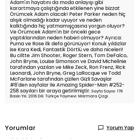
Adam'ın hayatını da moda anlayışı gibi
karartmaya çalıştığında etkilenen yine bizzat
Örümcek Adam olacak! Peter Parker neden hiç
alışık olmadığı kadar uyuyor ve neden
kalktığında hiç yatmamışçasına yorgun oluyor?
Ve Örümcek Adam'ın bir önceki gece
yaptıklarından neden haberi olmuyor? Ayrıca:
Puma ve Rose ilk defa görünüyor! Konuk yıldızlar
ise Kara Kedi, Fantastik Dörtlü ve daha niceleri!
Bu ciltte Jim Shooter, Roger Stern, Tom DeFalco,
John Bryne, Louise Simonson ve David Michelinie
tarafından yazılan ve Mike Zeck, Ron Frenz, Rick
Leonardi, John Bryne, Greg LaRocque ve Todd
McFarlane tarafından çizilen Gizli Savaşlar
#8'den sayfalar ile Amazing Spider-Man #252-
258 sayıları bir araya getirilmiştir.
Sayfa Sayısı: 176
Baskı Yılı: 2016 Dili: Türkçe Yayınevi: Marmara Çizgi
Yorumlar
Yorum Yap