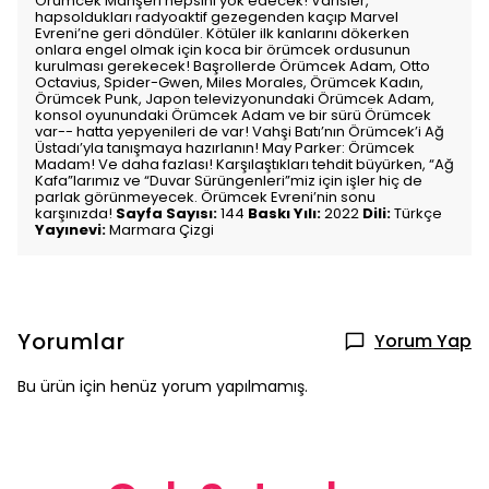
Örümcek Mahşeri hepsini yok edecek! Varisler,
hapsoldukları radyoaktif gezegenden kaçıp Marvel
Evreni’ne geri döndüler. Kötüler ilk kanlarını dökerken
onlara engel olmak için koca bir örümcek ordusunun
kurulması gerekecek! Başrollerde Örümcek Adam, Otto
Octavius, Spider-Gwen, Miles Morales, Örümcek Kadın,
Örümcek Punk, Japon televizyonundaki Örümcek Adam,
konsol oyunundaki Örümcek Adam ve bir sürü Örümcek
var-- hatta yepyenileri de var! Vahşi Batı’nın Örümcek’i Ağ
Üstadı’yla tanışmaya hazırlanın! May Parker: Örümcek
Madam! Ve daha fazlası! Karşılaştıkları tehdit büyürken, “Ağ
Kafa”larımız ve “Duvar Sürüngenleri”miz için işler hiç de
parlak görünmeyecek. Örümcek Evreni’nin sonu
karşınızda!
Sayfa Sayısı:
144
Baskı Yılı:
2022
Dili:
Türkçe
Yayınevi:
Marmara Çizgi
Yorumlar
Yorum Yap
Bu ürün için henüz yorum yapılmamış.