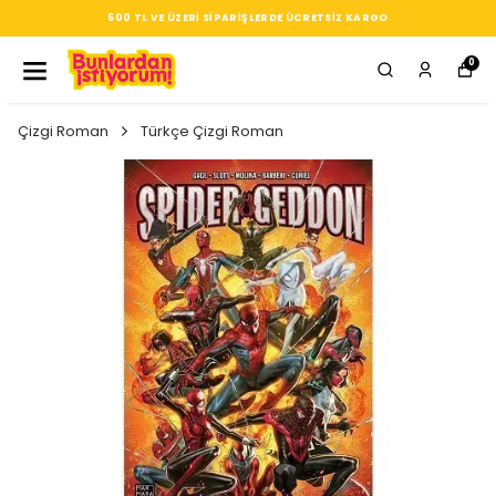
SEÇTIĞIN HER ÜRÜN, TARZINA DAIR KÜÇÜK BIR IMZA
0
Çizgi Roman
Türkçe Çizgi Roman