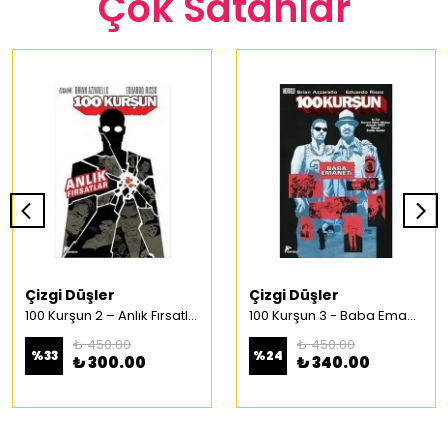
Çok Satanlar
Çizgi Düşler
Çizgi Düşler
100 Kurşun 2 – Anlık Fırsatlar Türkçe Çizgi Roman
100 Kurşun 3 - Baba Emaneti Türkçe Çizgi Roman
₺ 450.00
₺ 450.00
%
33
%
24
₺ 300.00
₺ 340.00