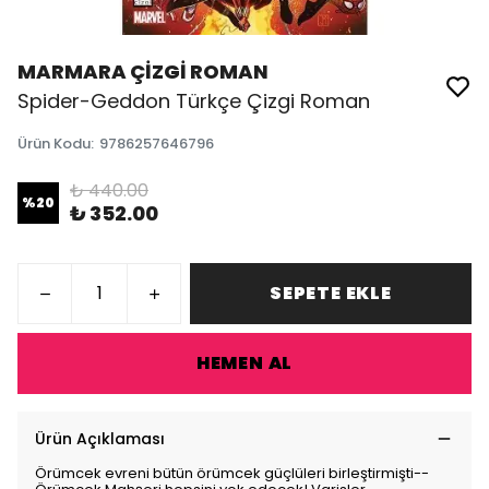
MARMARA ÇİZGİ ROMAN
Spider-Geddon Türkçe Çizgi Roman
Ürün Kodu
:
9786257646796
₺ 440.00
%
20
₺ 352.00
SEPETE EKLE
HEMEN AL
Ürün Açıklaması
Örümcek evreni bütün örümcek güçlüleri birleştirmişti--