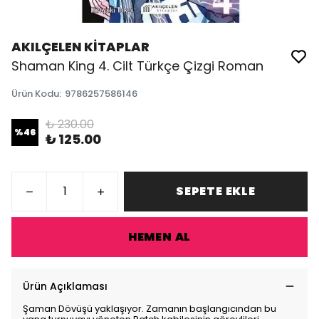
AKILÇELEN KİTAPLAR
Shaman King 4. Cilt Türkçe Çizgi Roman
Ürün Kodu
:
9786257586146
₺ 230.00
%
46
₺ 125.00
SEPETE EKLE
HEMEN AL
Ürün Açıklaması
Şaman Dövüşü yaklaşıyor. Zamanın başlangıcından bu