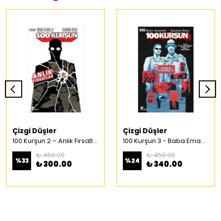
Çizgi Düşler
Çizgi Düşler
100 Kurşun 2 – Anlık Fırsatlar Türkçe Çizgi Roman
100 Kurşun 3 - Baba Emaneti Türkçe Çizgi Roman
₺ 450.00
₺ 450.00
%
33
%
24
₺ 300.00
₺ 340.00