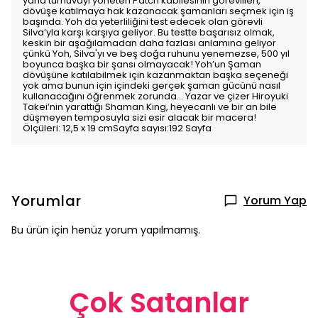
yana turnuvayı yöneten Patch kabilesinin görevlileri,
dövüşe katılmaya hak kazanacak şamanları seçmek için iş
başında. Yoh da yeterliliğini test edecek olan görevli
Silva’yla karşı karşıya geliyor. Bu testte başarısız olmak,
keskin bir aşağılamadan daha fazlası anlamına geliyor
çünkü Yoh, Silva'yı ve beş doğa ruhunu yenemezse, 500 yıl
boyunca başka bir şansı olmayacak! Yoh’un Şaman
dövüşüne katılabilmek için kazanmaktan başka seçeneği
yok ama bunun için içindeki gerçek şaman gücünü nasıl
kullanacağını öğrenmek zorunda… Yazar ve çizer Hiroyuki
Takei’nin yarattığı Shaman King, heyecanlı ve bir an bile
düşmeyen temposuyla sizi esir alacak bir macera!
Ölçüleri: 12,5 x 19 cmSayfa sayısı:192 Sayfa
Yorumlar
Yorum Yap
Bu ürün için henüz yorum yapılmamış.
Çok Satanlar