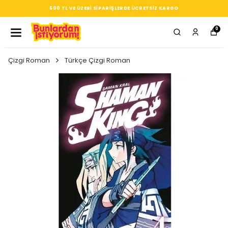
SEÇTIĞIN HER ÜRÜN, TARZINA DAIR KÜÇÜK BIR IMZA
0
Çizgi Roman
Türkçe Çizgi Roman