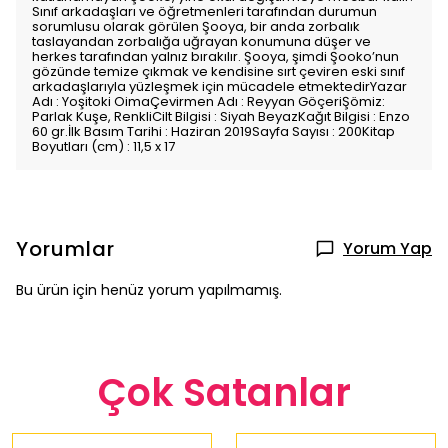
Sınıf arkadaşları ve öğretmenleri tarafından durumun
sorumlusu olarak görülen Şooya, bir anda zorbalık
taslayandan zorbalığa uğrayan konumuna düşer ve
herkes tarafından yalnız bırakılır. Şooya, şimdi Şooko’nun
gözünde temize çıkmak ve kendisine sırt çeviren eski sınıf
arkadaşlarıyla yüzleşmek için mücadele etmektedirYazar
Adı : Yoşitoki OimaÇevirmen Adı : Reyyan GöçeriŞömiz:
Parlak Kuşe, RenkliCilt Bilgisi : Siyah BeyazKağıt Bilgisi : Enzo
60 gr.İlk Basım Tarihi : Haziran 2019Sayfa Sayısı : 200Kitap
Boyutları (cm) : 11,5 x 17
Yorumlar
Yorum Yap
Bu ürün için henüz yorum yapılmamış.
Çok Satanlar