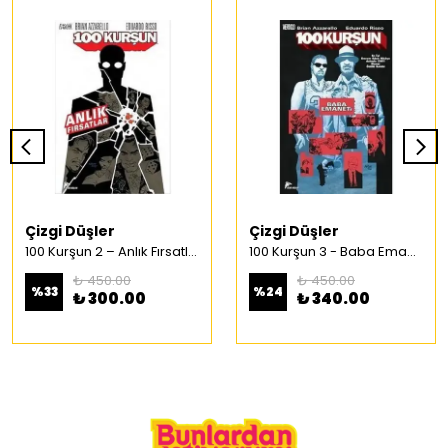
Çizgi Düşler
Çizgi Düşler
100 Kurşun 2 – Anlık Fırsatlar Türkçe Çizgi Roman
100 Kurşun 3 - Baba Emaneti Türkçe Çizgi Roman
₺ 450.00
₺ 450.00
%
33
%
24
₺ 300.00
₺ 340.00