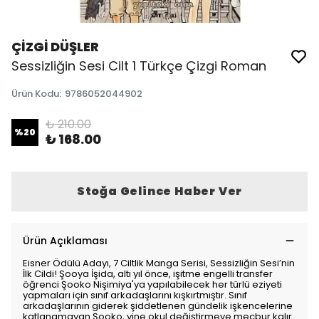
ÇİZGİ DÜŞLER
Sessizliğin Sesi Cilt 1 Türkçe Çizgi Roman
Ürün Kodu
:
9786052044902
₺ 210.00
%
20
₺ 168.00
Stoğa Gelince Haber Ver
Ürün Açıklaması
Eisner Ödülü Adayı, 7 Ciltlik Manga Serisi, Sessizliğin Sesi’nin
İlk Cildi! Şooya İşida, altı yıl önce, işitme engelli transfer
öğrenci Şooko Nişimiya'ya yapılabilecek her türlü eziyeti
yapmaları için sınıf arkadaşlarını kışkırtmıştır. Sınıf
arkadaşlarının giderek şiddetlenen gündelik işkencelerine
katlanamayan Şooko, yine okul değiştirmeye mecbur kalır.